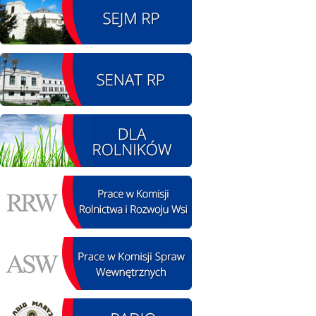
08.08.2026 r. - Piknik
SIERPIEŃ
integracyjny. Krępa
08
60 u Sołtysa
czytaj więcej
09.08.2026 r. -
SIERPIEŃ
Jubileusz OSP. Żerniki
09
czytaj więcej
11.08.2026 r. -
SIERPIEŃ
Popisanie unowy z
11
firmą Boenig. Łódź
czytaj więcej