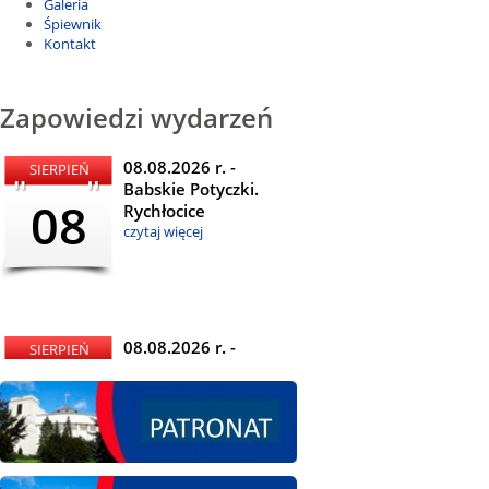
Galeria
Śpiewnik
Kontakt
Zapowiedzi wydarzeń
08.08.2026 r. -
SIERPIEŃ
Babskie Potyczki.
08
Rychłocice
czytaj więcej
08.08.2026 r. -
SIERPIEŃ
Dożynki i
08
Miętomania, Bielawy
czytaj więcej