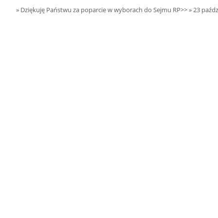
15.08.2026 r. -
SIERPIEŃ
» Dziękuję Państwu za poparcie w wyborach do Sejmu RP>>
» 23 paźdz
Oddanie budynku.
15
Wielgie
czytaj więcej
15.08.2026 r. -
SIERPIEŃ
Dożynki Parafialne.
15
Małyń
czytaj więcej
15.08.2026 r. -
SIERPIEŃ
ObchodyRocznicy
15
Bitwy Warszawskiej.
Plecka Dąbrowa
czytaj więcej