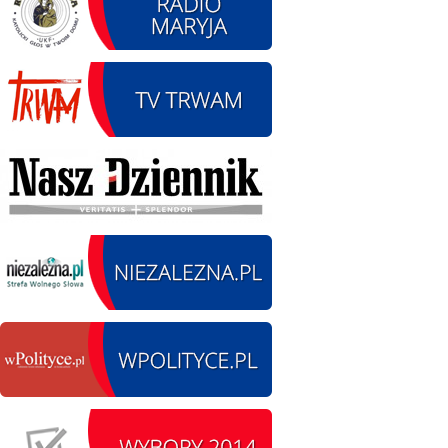
12.08.2026 r. -
SIERPIEŃ
Oddanie drogi.
12
Kiełbasy
czytaj więcej
13.09.2026 r. -Zlot
SIERPIEŃ
Pojazdów
13
zabytkowych. Wieluń
Ożarów
czytaj więcej
14.08.2026 r. - Dzień
SIERPIEŃ
Kiernozkiego Dzika.