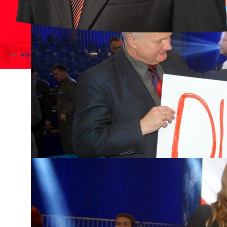
Aktualności
Zapowiedzi wydarzeń
KONKURSY 2020 - 2026
KOLONIE 2021 - 2026
Imprezy kulturalne - zaproszenia 2017
Różne
Konkursy 2017/2018
KONKURSY 2016/2017
KONKURSY 2015/2016
Konkursy 2014/2015
Teatralne
Wizyty w Parlamencie i Ministerstwach
Spotkania i debaty, PROTESTY, MARSZE
Debaty i spotkania 2017
Konkursy 2014
Różne
Praca w kampanii
Imprezy różne
Sejmowe