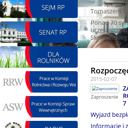
Spotkanie w
Tomaszem Sak
08.08.2026 r. - Piknik
SIERPIEŃ
integracyjny. Krępa
08
Ponad 70 sym
60 u Sołtysa
czytaj więcej
uczestniczył
Skurzyńskieg
09.08.2026 r. -
SIERPIEŃ
Jubileusz OSP. Żerniki
09
Rozpoczę
czytaj więcej
2015-02-07
Z
R
Zaproszenie
7
12.08.2026 r. -
SIERPIEŃ
Oddanie drogi.
Wyjazd bezpł
12
Kiełbasy
czytaj więcej
Informacje i 