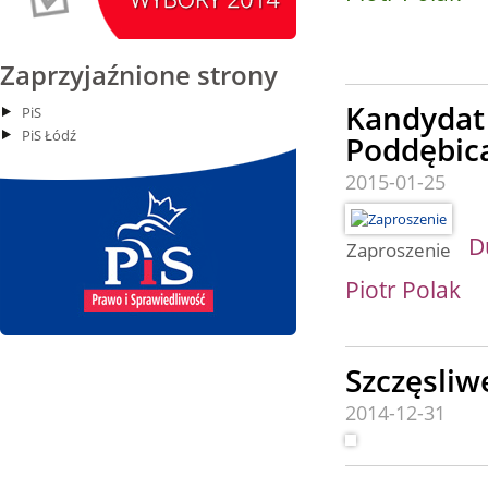
15
Siemkowice
czytaj więcej
Zaprzyjaźnione strony
Kandydat 
PiS
PiS Łódź
Poddębic
15.08.2026 r. -
SIERPIEŃ
Oddanie budynku.
15
2015-01-25
Wielgie
czytaj więcej
Z
D
Zaproszenie
Piotr Polak
15.08.2026 r. -
SIERPIEŃ
Dożynki Parafialne.
15
Małyń
Szczęsli
czytaj więcej
2014-12-31