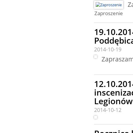
Z
Zaproszenie
19.10.201
Poddębic
2014-10-19
Zaprasza
12.10.201
insceniza
Legionów
2014-10-12