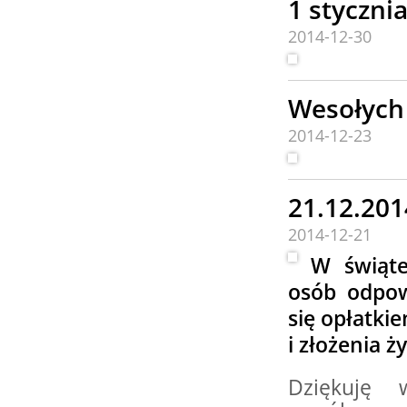
1 stycznia
22.08.2026 r. -
SIERPIEŃ
Jubileusz OSP.
2014-12-30
22
Sokołów Kolonia
czytaj więcej
Wesołych
2014-12-23
23.08.2026 r. -
SIERPIEŃ
Dożynki Gminne.
23
Błaszki
21.12.2014
czytaj więcej
2014-12-21
W świąte
osób odpow
23.08.2026 r. -
SIERPIEŃ
się opłatki
Jubileusz OSP. Lipicze
23
i złożenia ż
czytaj więcej
Dziękuję 