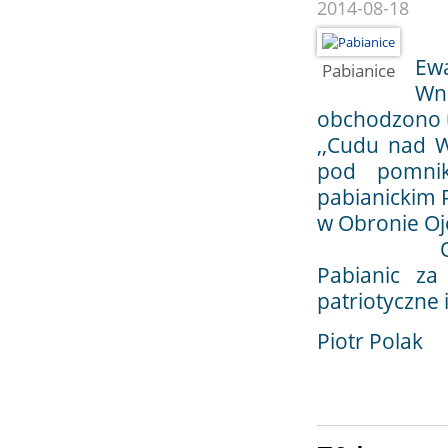
2014-08-18
W 
Ew
Pabianice
Wn
obchodzono u
,,Cudu nad W
pod pomnik
pabianickim 
w Obronie Oj
Organizato
Pabianic za
patriotyczne i
Piotr Polak