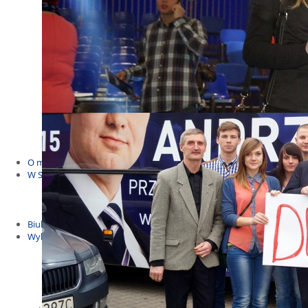
Budżet Obywatelski 2021
Dla dzieci i młodzieży
Msze, marsze i wiece
KOLONIE 2022
Wybory samorządowe 2018
Dożynki 2014
EUROWYBORY 2019
Debaty i spotkania 2016
Debaty i spotkania 2019
wybory
Kolonie Stegna 2020
Spotkanie w Bronowie
WYJAZDY
O mnie
W Sejmie
Patroni Roku 2016
Św. Jan Paweł II Patronem Roku 2015
10.04.2014 - Czwarta Roczniica Katastrofy Smoleńskiej
Biuletyny
Wybory
Wybory samorządowe
Wybory parlamentarne
Wybory do Parlamentu Europejskiego
Wybory prezydenckie 2020
Wybory 2014