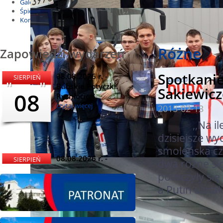
Galeria
Śpiewnik
Kontakt
Różne
Zapowiedzi wydarzeń
Spotkani
08.08.2026 r. -
SIERPIEŃ
Babskie Potyczki.
Sakiewicz
08
Rychłocice
czytaj więcej
2015-02-13
,,Na ile h
dzisiejsze wyd
smoleńska cz
08.08.2026 r. -
SIERPIEŃ
dwa różne sł
Dożynki i
potoczyły się
08
Miętomania, Bielawy
a Putin uznał
czytaj więcej
Toma