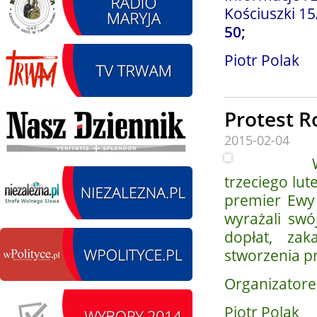
Kościuszki 15
50;
Piotr Polak
14.08.2026 r. - Dzień
SIERPIEŃ
Kiernozkiego Dzika.
14
Kiernozia
czytaj więcej
Protest R
2015-02-04
Wraz z g
15.08.2026 r. -Święto
SIERPIEŃ
trzeciego lut
Wojska Polskiego.
premier Ewy 
15
Łódź
wyrażali swó
czytaj więcej
dopłat, za
stworzenia pr
Organizatore
15.08.2026
SIERPIEŃ
Chrzanisko.
Piotr Polak