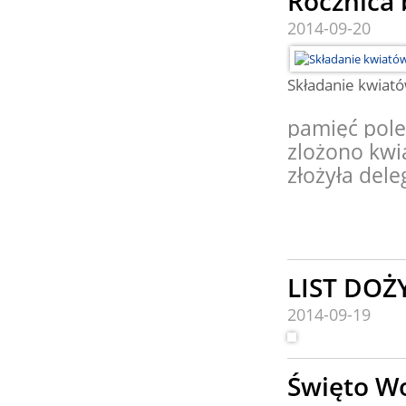
Rocznica 
2014-09-20
Składanie kwiat
pamięć pole
zlożono kwi
złożyła dele
Pi
LIST DO
2014-09-19
Święto Wo