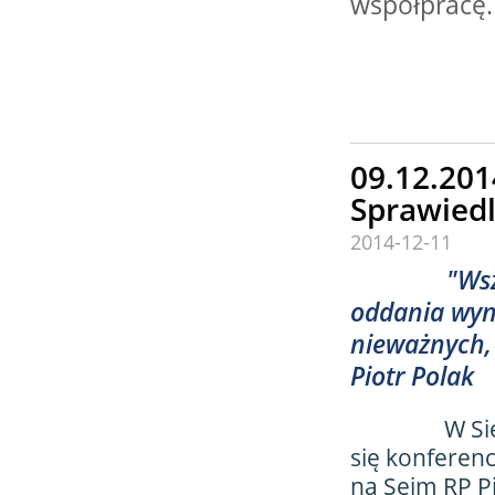
współpracę.
29.08.2026 r. -
SIERPIEŃ
Jubileusz Straży.
29
Pstrokonie
czytaj więcej
09.12.201
Sprawiedl
2014-12-11
29.08.2026 r. -
SIERPIEŃ
Dożynki. Rzechta
"Wszystko
29
czytaj więcej
oddania wyn
nieważnych,
Piotr Polak
W Sieradzu -
się konferenc
na Sejm RP Pio