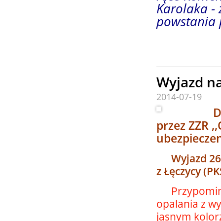
Karolaka - 
powstania p
Pio
Wyjazd na
2014-07-19
Dwutyg
przez ZZR ,
ubezpieczen
Wyjazd 26 li
z Łęczycy (PK
Przypominam
opalania z w
jasnym kolor