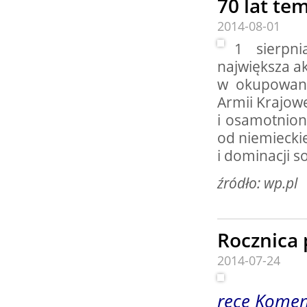
70 lat t
2014-08-01
1 sierpn
największa a
w okupowane
Armii Krajowe
i osamotnion
od niemieckie
i dominacji s
źródło: wp.pl
Rocznica 
2014-07-24
Policja
ręce Komen