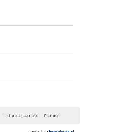
Historia aktualności
Patronat
Created by
plewandowski.pl