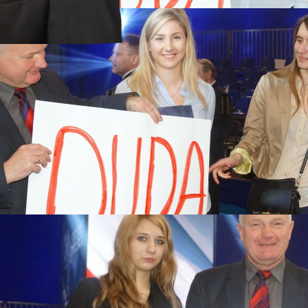
a 2017
rstwach
 MARSZE