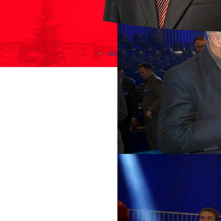
Aktualności
Zapowiedzi wydarzeń
KONKURSY 2020 - 2026
KOLONIE 2021 - 2026
Imprezy kulturalne - zaproszeni
Różne
Konkursy 2017/2018
KONKURSY 2016/2017
KONKURSY 2015/2016
Konkursy 2014/2015
Teatralne
Wizyty w Parlamencie i Ministe
Spotkania i debaty, PROTESTY,
Debaty i spotkania 2017
Konkursy 2014
Różne
Praca w kampanii
Imprezy różne
Sejmowe