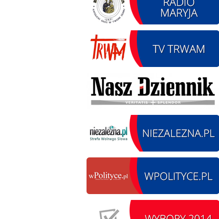
12.08.2026 r. -
SIERPIEŃ
Oddanie drogi.
12
Kiełbasy
czytaj więcej
13.09.2026 r. -Zlot
SIERPIEŃ
Pojazdów
13
zabytkowych. Wieluń
Ożarów
czytaj więcej
14.08.2026 r. - Dzień
SIERPIEŃ
Kiernozkiego Dzika.