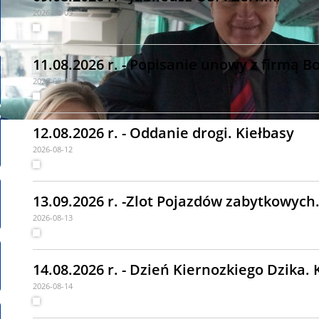
2026-08-09
11.08.2026 r. - Popisanie unowy z firmą B
2026-08-11
12.08.2026 r. - Oddanie drogi. Kiełbasy
2026-08-12
13.09.2026 r. -Zlot Pojazdów zabytkowyc
2026-08-13
14.08.2026 r. - Dzień Kiernozkiego Dzika. 
2026-08-14