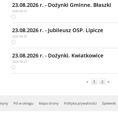
23.08.2026 r. - Dożynki Gminne. Błaszki
2026-08-23
23.08.2026 r. - Jubileusz OSP. Lipicze
2026-08-23
23.08.2026 r. - Dożynki. Kwiatkowice
2026-08-23
«
1
2
»
etyny
PiS w okręgu
Mapa strony
Polityka prywatności
Śpiewnik