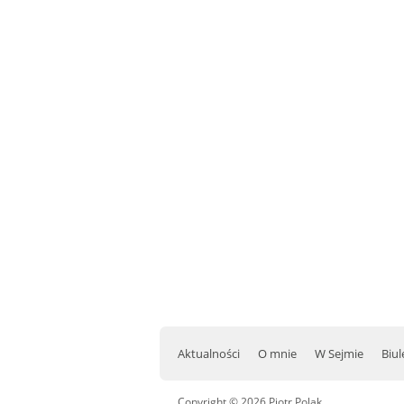
15.08.2026 r. -
SIERPIEŃ
Oddanie budynku.
15
Wielgie
czytaj więcej
15.08.2026 r. -
SIERPIEŃ
Dożynki Parafialne.
15
Małyń
czytaj więcej
15.08.2026 r. -
SIERPIEŃ
ObchodyRocznicy
15
Bitwy Warszawskiej.
Aktualności
O mnie
W Sejmie
Biul
Plecka Dąbrowa
czytaj więcej
Copyright © 2026 Piotr Polak