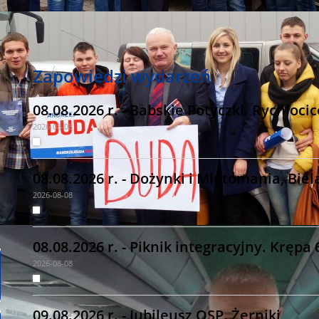
Zapowiedzi wydarzeń
08.08.2026 r. - Babskie Potyczki. Rychłocic
2026-08-08
08.08.2026 r. - Dożynki i Miętomania, Bie
2026-08-08
08.08.2026 r. - Piknik integracyjny. Krępa 
2026-08-08
09.08.2026 r. - Jubileusz OSP. Żerniki