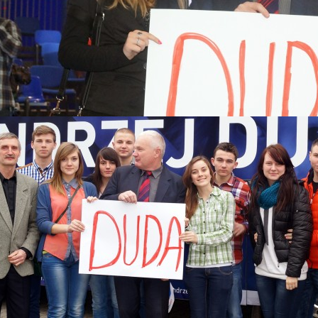
 2015
Katastrofy Smoleńskiej
skiego