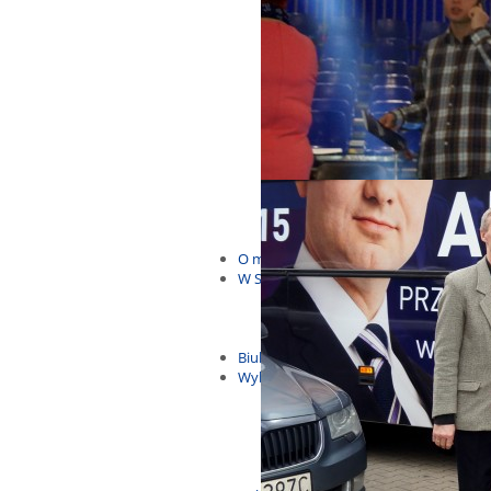
Budżet Obywatelski 2021
Dla dzieci i młodzieży
Msze, marsze i wiece
KOLONIE 2022
Wybory samorządowe 2018
Dożynki 2014
EUROWYBORY 2019
Debaty i spotkania 2016
Debaty i spotkania 2019
wybory
Kolonie Stegna 2020
Spotkanie w Bronowie
WYJAZDY
O mnie
W Sejmie
Patroni Roku 2016
Św. Jan Paweł II Patronem Roku
10.04.2014 - Czwarta Roczniica 
Biuletyny
Wybory
Wybory samorządowe
Wybory parlamentarne
Wybory do Parlamentu Europej
Wybory prezydenckie 2020
Wybory 2014