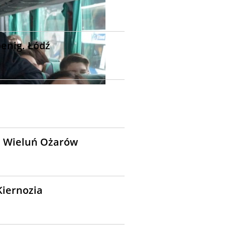
oenig. Łódź
h. Wieluń Ożarów
Kiernozia