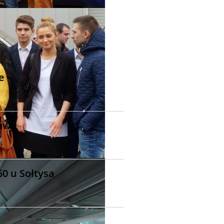
e
lawy
60 u Sołtysa