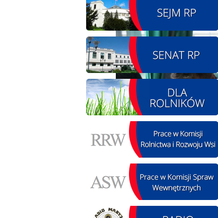
08.08.2026 r. - Piknik
SIERPIEŃ
integracyjny. Krępa
08
60 u Sołtysa
czytaj więcej
09.08.2026 r. -
SIERPIEŃ
Jubileusz OSP. Żerniki
09
czytaj więcej
11.08.2026 r. -
SIERPIEŃ
Popisanie unowy z
11
firmą Boenig. Łódź
czytaj więcej