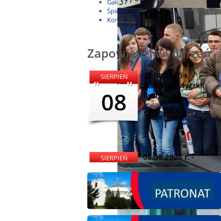
Galeria
Śpiewnik
Kontakt
Zapowiedzi wydarzeń
08.08.2026 r. -
SIERPIEŃ
Babskie Potyczki.
08
Rychłocice
czytaj więcej
08.08.2026 r. -
SIERPIEŃ
Dożynki i
08
Miętomania, Bielawy
czytaj więcej