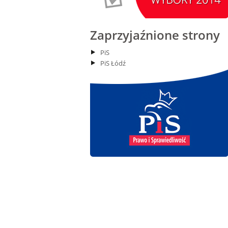
14
Kiernozia
czytaj więcej
Zaprzyjaźnione strony
PiS
PiS Łódź
15.08.2026 r. -Święto
SIERPIEŃ
Wojska Polskiego.
15
Łódź
czytaj więcej
15.08.2026
SIERPIEŃ
Chrzanisko.
15
Siemkowice
czytaj więcej