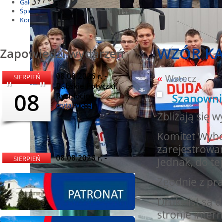
Galeria
Śpiewnik
Kontakt
WZÓR KA
Zapowiedzi wydarzeń
08.08.2026 r. -
«
Wstecz
SIERPIEŃ
Babskie Potyczki.
08
Rychłocice
Szanowni
czytaj więcej
Zbliżają się
Komitet Wybo
zarejestrowan
08.08.2026 r. -
SIERPIEŃ
Jednak, do te
Dożynki i
08
Miętomania, Bielawy
Zgodnie z pr
czytaj więcej
Druki list są
stronie inte