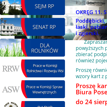
kart do pobra
08.08.2026 r. - Piknik
SIERPIEŃ
OKRĘG 11. S
integracyjny. Krępa
08
60 u Sołtysa
Poddębicki, 
czytaj więcej
łaski, pabia
i zgierski.
Zapraszam a
powyższych p
09.08.2026 r. -
SIERPIEŃ
Jubileusz OSP. Żerniki
zbierać podpi
09
czytaj więcej
również poje
Proszę równi
wzory kart z
Proszę kar
12.08.2026 r. -
SIERPIEŃ
Biura Pose
Oddanie drogi.
12
Kiełbasy
do 24 sier
czytaj więcej