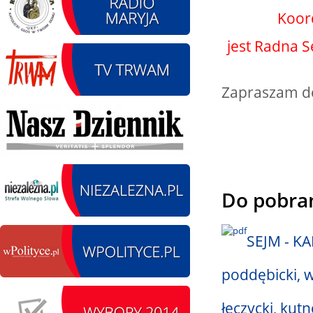
Koor
jest Radna 
14.08.2026 r. - Dzień
SIERPIEŃ
Kiernozkiego Dzika.
14
Kiernozia
Zapraszam d
czytaj więcej
15.08.2026 r. -Święto
SIERPIEŃ
Wojska Polskiego.
Do pobra
15
Łódź
czytaj więcej
SEJM - K
poddębicki, w
15.08.2026
SIERPIEŃ
Chrzanisko.
łęczycki, kutn