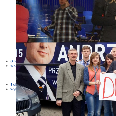
Budżet Obywatelski 2021
Dla dzieci i młodzieży
Msze, marsze i wiece
KOLONIE 2022
Wybory samorządowe 2018
Dożynki 2014
EUROWYBORY 2019
Debaty i spotkania 2016
Debaty i spotkania 2019
wybory
Kolonie Stegna 2020
Spotkanie w Bronowie
WYJAZDY
O mnie
W Sejmie
Patroni Roku 2016
Św. Jan Paweł II Patronem Roku 2015
10.04.2014 - Czwarta Roczniica Katastrofy Smoleńskiej
Biuletyny
Wybory
Wybory samorządowe
Wybory parlamentarne
Wybory do Parlamentu Europejskiego
Wybory prezydenckie 2020
Wybory 2014