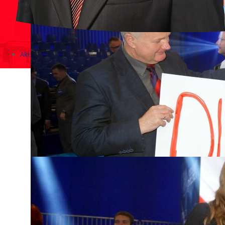
Aktualności
Zapowiedzi wydarzeń
KONKURSY 2020 - 2026
KOLONIE 2021 - 2026
Imprezy kulturalne - zaproszenia 2017
Różne
Konkursy 2017/2018
KONKURSY 2016/2017
KONKURSY 2015/2016
Konkursy 2014/2015
Teatralne
Wizyty w Parlamencie i Ministerstwach
Spotkania i debaty, PROTESTY, MARSZE
Debaty i spotkania 2017
Konkursy 2014
Różne
Praca w kampanii
Imprezy różne
Sejmowe