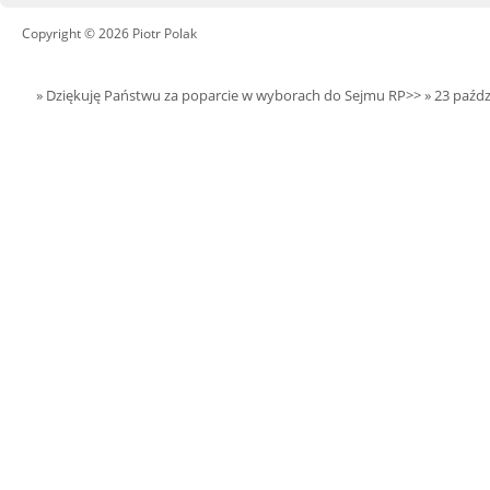
29.08.2026 r. -
SIERPIEŃ
Dożynki Widawa
Copyright © 2026 Piotr Polak
20
czytaj więcej
» Dziękuję Państwu za poparcie w wyborach do Sejmu RP>>
» 23 paźdz
22.08.2026 r. -
SIERPIEŃ
Jubileusz OSP.
22
Sokołów Kolonia
czytaj więcej
23.08.2026 r. -
SIERPIEŃ
Dożynki Gminne.
23
Błaszki
czytaj więcej