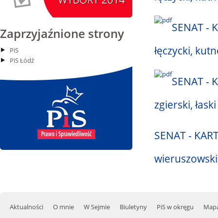
15
Siemkowice
czytaj więcej
SENAT - K
Zaprzyjaźnione strony
łęczycki, kutn
PiS
PiS Łódź
15.08.2026 r. -
SIERPIEŃ
Oddanie budynku.
15
SENAT - K
Wielgie
czytaj więcej
zgierski, łaski
SENAT - KART
15.08.2026 r. -
SIERPIEŃ
Dożynki Parafialne.
wieruszowski,
15
Małyń
czytaj więcej
Aktualności
O mnie
W Sejmie
Biuletyny
PiS w okręgu
Mapa