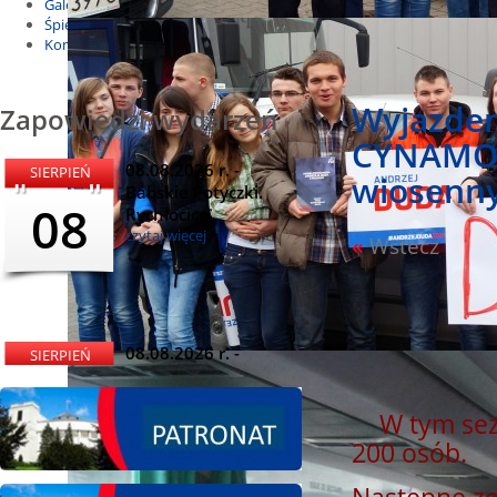
Galeria
Śpiewnik
Kontakt
Wyjazdem
Zapowiedzi wydarzeń
CYNAMON
08.08.2026 r. -
SIERPIEŃ
wiosenn
Babskie Potyczki.
08
Rychłocice
czytaj więcej
«
Wstecz
08.08.2026 r. -
SIERPIEŃ
Dożynki i
08
Miętomania, Bielawy
W tym sez
czytaj więcej
200 osób.