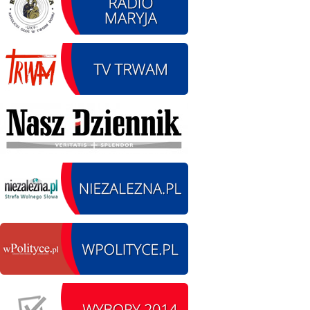
12.08.2026 r. -
SIERPIEŃ
Oddanie drogi.
12
Kiełbasy
czytaj więcej
13.09.2026 r. -Zlot
SIERPIEŃ
Pojazdów
13
zabytkowych. Wieluń
Ożarów
czytaj więcej
14.08.2026 r. - Dzień
SIERPIEŃ
Kiernozkiego Dzika.