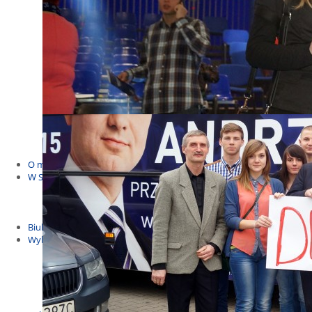
Budżet Obywatelski 2021
Dla dzieci i młodzieży
Msze, marsze i wiece
KOLONIE 2022
Wybory samorządowe 2018
Dożynki 2014
EUROWYBORY 2019
Debaty i spotkania 2016
Debaty i spotkania 2019
wybory
Kolonie Stegna 2020
Spotkanie w Bronowie
WYJAZDY
O mnie
W Sejmie
Patroni Roku 2016
Św. Jan Paweł II Patronem Roku 2015
10.04.2014 - Czwarta Roczniica Katastrofy Smoleńskiej
Biuletyny
Wybory
Wybory samorządowe
Wybory parlamentarne
Wybory do Parlamentu Europejskiego
Wybory prezydenckie 2020
Wybory 2014