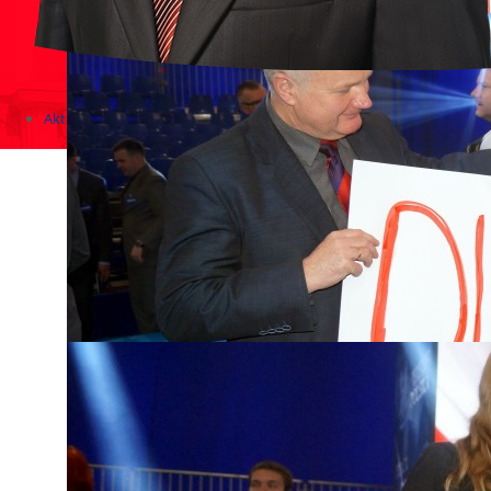
Aktualności
Zapowiedzi wydarzeń
KONKURSY 2020 - 2026
KOLONIE 2021 - 2026
Imprezy kulturalne - zaproszenia 2017
Różne
Konkursy 2017/2018
KONKURSY 2016/2017
KONKURSY 2015/2016
Konkursy 2014/2015
Teatralne
Wizyty w Parlamencie i Ministerstwach
Spotkania i debaty, PROTESTY, MARSZE
Debaty i spotkania 2017
Konkursy 2014
Różne
Praca w kampanii
Imprezy różne
Sejmowe