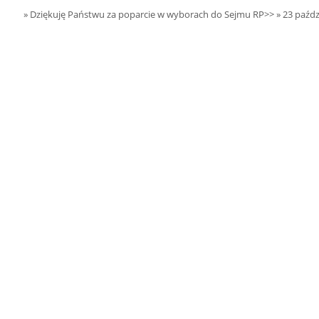
15.08.2026 r. -
SIERPIEŃ
» Dziękuję Państwu za poparcie w wyborach do Sejmu RP>>
» 23 paźdz
Oddanie budynku.
15
Wielgie
czytaj więcej
15.08.2026 r. -
SIERPIEŃ
Dożynki Parafialne.
15
Małyń
czytaj więcej
15.08.2026 r. -
SIERPIEŃ
ObchodyRocznicy
15
Bitwy Warszawskiej.
Plecka Dąbrowa
czytaj więcej