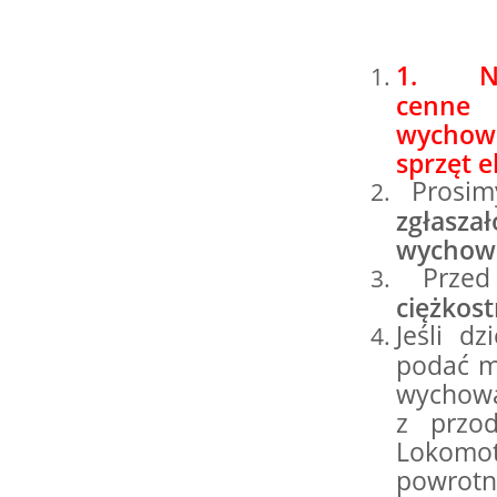
DLA
16.08.2026 r. -
SIERPIEŃ
1.
N
Jubileusz OSP. Stok
cenne 
16
Polski
wychowa
czytaj więcej
sprzęt el
Prosi
zgłas
wychow
22.08.2026 r. -
SIERPIEŃ
Jubileusz OSP.
Prze
22
Sokołów Kolonia
ciężkos
czytaj więcej
Jeśli d
podać m
wychowaw
z przod
Lokomot
powrotne