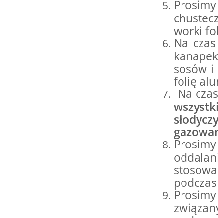
Prosimy
chustecz
worki fo
Na czas
kanapek,
sosów i
folię al
Na cza
wszystk
słodyc
gazowan
Prosim
oddala
stosow
podczas 
Prosimy
związa