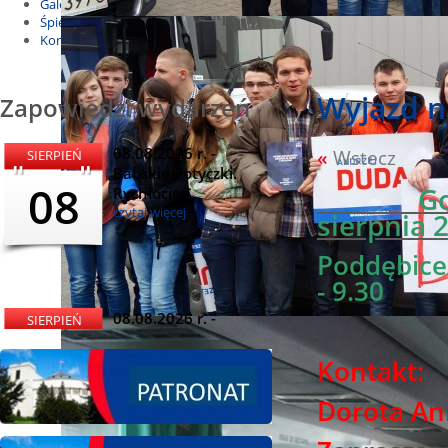
Galeria
Śpiewnik
Kontakt
Wyjazd n
Zapowiedzi wydarzeń
08.08.2026 r. -
«
Wstecz
SIERPIEŃ
Babskie Potyczki.
08
G
Rychłocice
czytaj więcej
sierpnia 
Poddębice 
- 9.30
08.08.2026 r. -
SIERPIEŃ
Dożynki i
08
Miętomania, Bielawy
Kontakt:
czytaj więcej
Dorota Ann