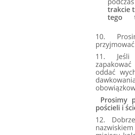
podczas
trakcie
tego 
i wy
10. Prosi
przyjmować
11. Jeśli 
zapakować 
oddać wych
dawkowania 
obowiązkowo
Prosimy 
pościeli i ś
12. Dobrze 
nazwiskiem