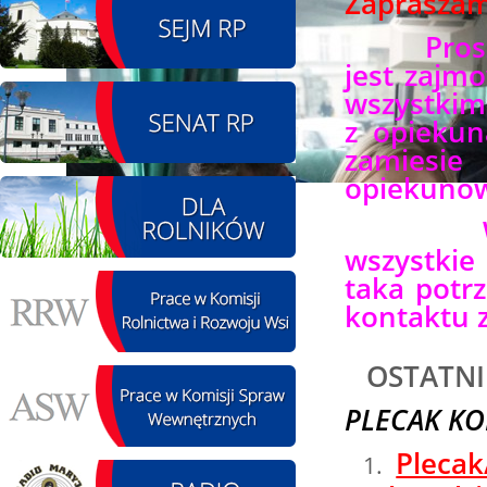
Zaprasza
08.08.2026 r. - Piknik
Proszę pa
SIERPIEŃ
integracyjny. Krępa
jest zajmo
08
60 u Sołtysa
wszystkimi
czytaj więcej
z opiekun
zamiesi
opiekunowi
09.08.2026 r. -
SIERPIEŃ
W karta
Jubileusz OSP. Żerniki
wszystkie
09
czytaj więcej
taka potr
kontaktu 
OSTATNI
11.08.2026 r. -
SIERPIEŃ
PLECAK KO
Popisanie unowy z
11
firmą Boenig. Łódź
Plecak
czytaj więcej