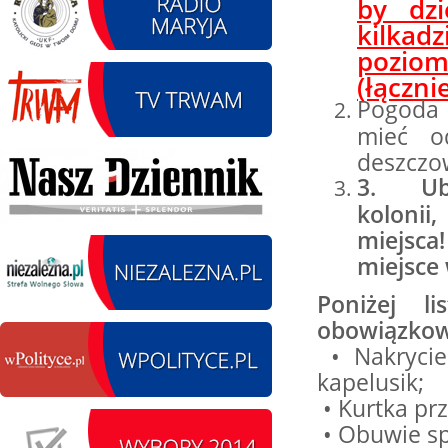
by dzi
kilkad
poziom 
(łączni
12.08.2026 r. -
SIERPIEŃ
Oddanie drogi.
Pogoda 
12
Kiełbasy
mieć o
czytaj więcej
deszczow
3.
Ub
kolonii
miejsca
13.09.2026 r. -Zlot
SIERPIEŃ
miejsce 
Pojazdów
13
zabytkowych. Wieluń
Poniżej l
Ożarów
obowiązkow
czytaj więcej
• Nakrycie
kapelusik;
• Kurtka pr
14.08.2026 r. - Dzień
SIERPIEŃ
• Obuwie s
Kiernozkiego Dzika.