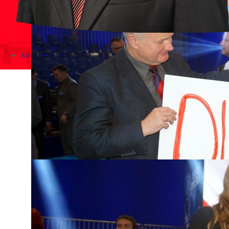
Aktualności
Zapowiedzi wydarzeń
KONKURSY 2020 - 2026
KOLONIE 2021 - 2026
Imprezy kulturalne - zaproszenia 2017
Różne
Konkursy 2017/2018
KONKURSY 2016/2017
KONKURSY 2015/2016
Konkursy 2014/2015
Teatralne
Wizyty w Parlamencie i Ministerstwach
Spotkania i debaty, PROTESTY, MARSZE
Debaty i spotkania 2017
Konkursy 2014
Różne
Praca w kampanii
Imprezy różne
Sejmowe