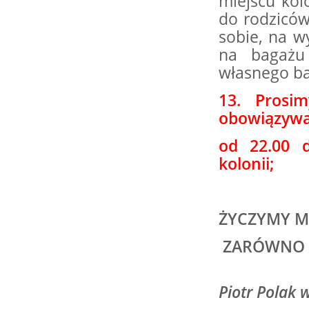
miejscu kol
do rodziców
sobie, na w
na bagażu
własnego ba
13.
Prosimy
obowiąz
od 22.00 
kolonii;
ŻYCZYMY M
ZARÓWNO D
P
Piotr Pola