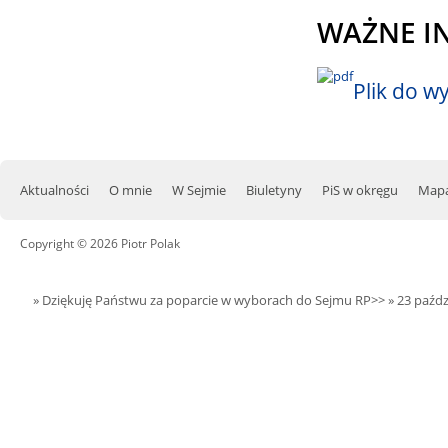
WAŻNE INF
Plik do 
Aktualności
O mnie
W Sejmie
Biuletyny
PiS w okręgu
Mapa
Copyright © 2026 Piotr Polak
» Dziękuję Państwu za poparcie w wyborach do Sejmu RP>>
» 23 paźdz