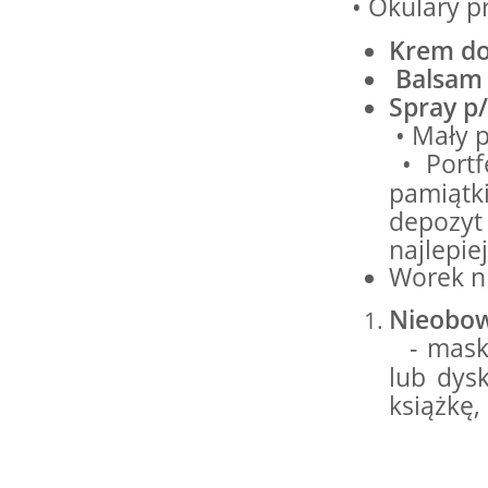
• Okulary p
15.08.2026 r. -
SIERPIEŃ
Oddanie budynku.
Krem do 
15
Wielgie
Balsam 
czytaj więcej
Spray p
• Mały p
• Portf
pamiątk
15.08.2026 r. -
SIERPIEŃ
Dożynki Parafialne.
depozy
15
Małyń
najlepie
czytaj więcej
Worek np
Nieobow
- masko
15.08.2026 r. -
lub dys
SIERPIEŃ
ObchodyRocznicy
książkę, 
15
Bitwy Warszawskiej.
Plecka Dąbrowa
czytaj więcej