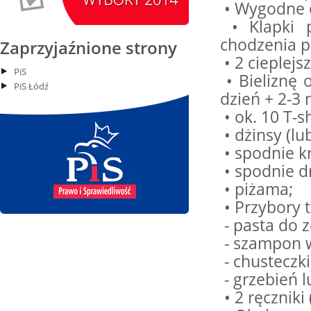
14
Kiernozia
• Wygodne o
czytaj więcej
• Klapki p
chodzenia p
Zaprzyjaźnione strony
• 2 cieplej
PiS
• Bieliznę 
PiS Łódź
15.08.2026 r. -Święto
SIERPIEŃ
dzień + 2-3 
Wojska Polskiego.
15
• ok. 10 T-s
Łódź
czytaj więcej
• dżinsy (lu
• spodnie kr
• spodnie d
• piżama;
• Przybory t
15.08.2026
SIERPIEŃ
Chrzanisko.
- pasta do z
15
Siemkowice
- szampon w
czytaj więcej
- chusteczki
- grzebień l
• 2 ręczniki