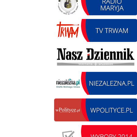
12.08.2026 r. -
SIERPIEŃ
Oddanie drogi.
12
Kiełbasy
czytaj więcej
13.09.2026 r. -Zlot
SIERPIEŃ
Pojazdów
13
zabytkowych. Wieluń
Ożarów
czytaj więcej
14.08.2026 r. - Dzień
SIERPIEŃ
Kiernozkiego Dzika.