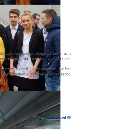
czyć budynek polskiego parlamentu, a
wach. Tego dnia młodzież zwiedziła także
e.
 razem okazali się wspaniałymi ludźmi.
 przewidziałem kilka atrakcyjnych nagród,
Piotr Polak Poseł RP