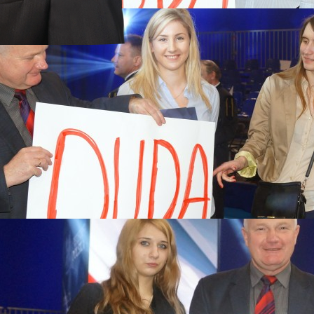
a 2017
rstwach
 MARSZE