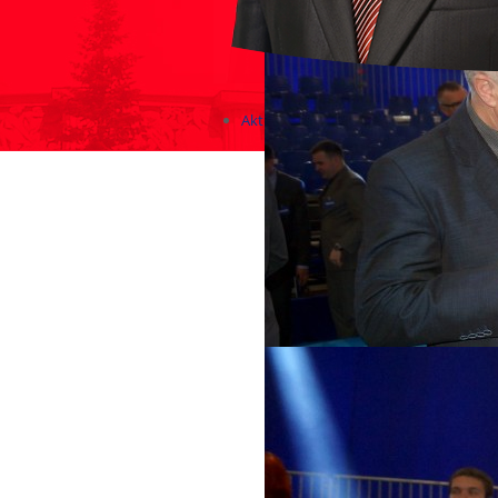
Aktualności
Zapowiedzi wydarzeń
KONKURSY 2020 - 2026
KOLONIE 2021 - 2026
Imprezy kulturalne - zaproszeni
Różne
Konkursy 2017/2018
KONKURSY 2016/2017
KONKURSY 2015/2016
Konkursy 2014/2015
Teatralne
Wizyty w Parlamencie i Ministe
Spotkania i debaty, PROTESTY,
Debaty i spotkania 2017
Konkursy 2014
Różne
Praca w kampanii
Imprezy różne
Sejmowe