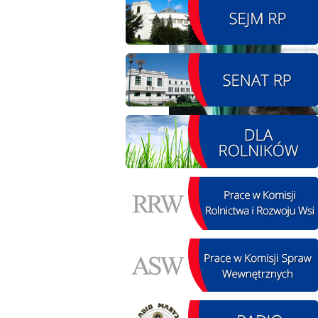
08.08.2026 r. - Piknik
SIERPIEŃ
integracyjny. Krępa
08
60 u Sołtysa
czytaj więcej
09.08.2026 r. -
SIERPIEŃ
Jubileusz OSP. Żerniki
09
czytaj więcej
11.08.2026 r. -
SIERPIEŃ
Popisanie unowy z
11
firmą Boenig. Łódź
czytaj więcej