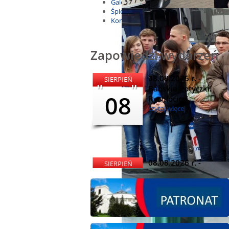
Galeria
Śpiewnik
Kontakt
Zapowiedzi wydarzeń
08.08.2026 r. -
SIERPIEŃ
Babskie Potyczki.
08
Rychłocice
czytaj więcej
08.08.2026 r. -
SIERPIEŃ
Dożynki i
08
Miętomania, Bielawy
czytaj więcej