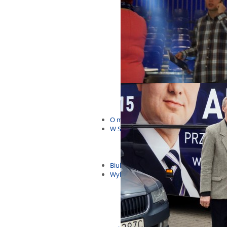
Budżet Obywatelski 2021
Dla dzieci i młodzieży
Msze, marsze i wiece
KOLONIE 2022
Wybory samorządowe 2018
Dożynki 2014
EUROWYBORY 2019
Debaty i spotkania 2016
Debaty i spotkania 2019
wybory
Kolonie Stegna 2020
Spotkanie w Bronowie
WYJAZDY
O mnie
W Sejmie
Patroni Roku 2016
Św. Jan Paweł II Patronem Roku
10.04.2014 - Czwarta Roczniica 
Biuletyny
Wybory
Wybory samorządowe
Wybory parlamentarne
Wybory do Parlamentu Europej
Wybory prezydenckie 2020
Wybory 2014