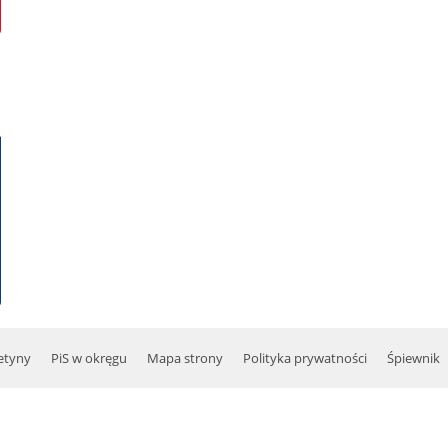
etyny
PiS w okręgu
Mapa strony
Polityka prywatności
Śpiewnik