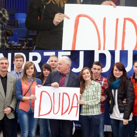
 2015
Katastrofy Smoleńskiej
skiego