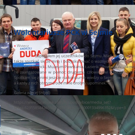
Wolontariusze PCK w Sejmie
«
Wstecz
Zaprosiłem jej uczestników do Sejmu. Mieli okazję, by zoba
także spotkać się ze mną i podyskutować o ważnych dla nich spra
Pałac Prezydencki, Muzeum Powstania, Łazienki i Powązki Wojskow
Te zaangażowane w pomoc drugiemu człowiekowi dzieciaki i tym
Spotkam się z nimi jeszcze na konkursie wiedzy o Sejmie, w którym
a każdy z nich otrzyma ode mnie drobny upominek.
Galeria więcej (zdjęć)
https://www.facebook.com/bis.poddebice/media_set?
set=a.623558584365302.1073741925.100001334996352&type=3