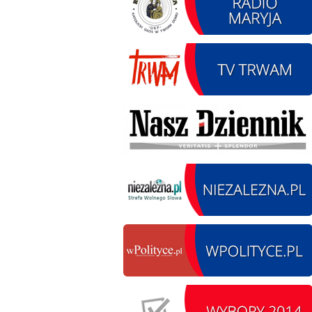
12.08.2026 r. -
SIERPIEŃ
Oddanie drogi.
12
Kiełbasy
czytaj więcej
13.09.2026 r. -Zlot
SIERPIEŃ
Pojazdów
13
zabytkowych. Wieluń
Ożarów
czytaj więcej
14.08.2026 r. - Dzień
SIERPIEŃ
Kiernozkiego Dzika.