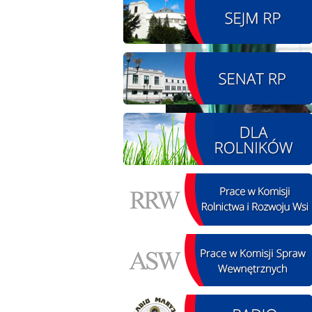
08.08.2026 r. - Piknik
SIERPIEŃ
integracyjny. Krępa
08
60 u Sołtysa
czytaj więcej
09.08.2026 r. -
SIERPIEŃ
Jubileusz OSP. Żerniki
09
czytaj więcej
11.08.2026 r. -
SIERPIEŃ
Popisanie unowy z
11
firmą Boenig. Łódź
czytaj więcej