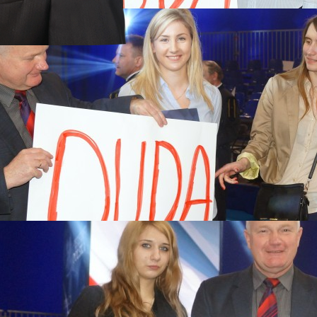
a 2017
rstwach
 MARSZE