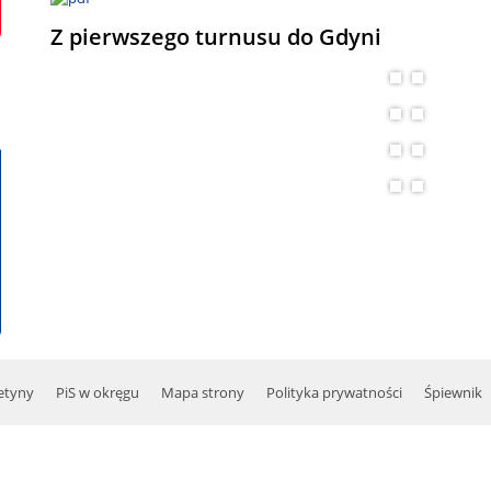
Z pierwszego turnusu do Gdyni
etyny
PiS w okręgu
Mapa strony
Polityka prywatności
Śpiewnik