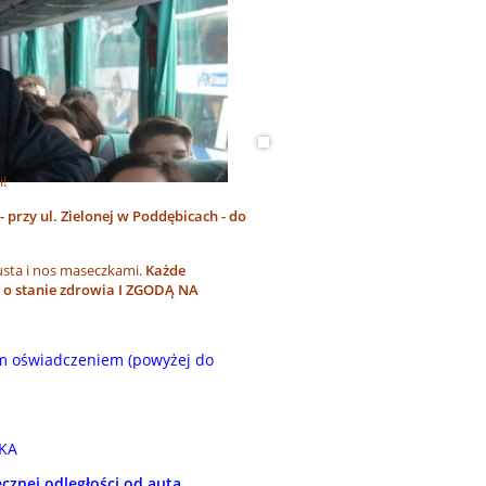
!
y ul. Zielonej w Poddębicach - do
sta i nos maseczkami.
Każde
 o stanie zdrowia I ZGODĄ NA
ym oświadczeniem (powyżej do
KA
znej odległości od auta.