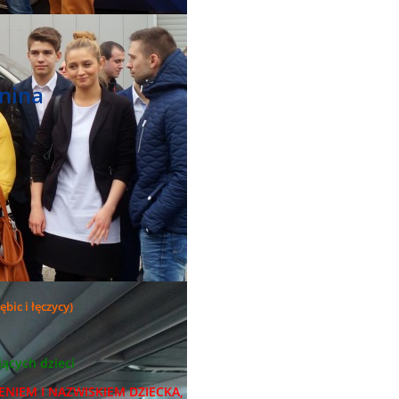
nina
bic i łęczycy)
ących dzieci
ENIEM I NAZWISKIEM DZIECKA,