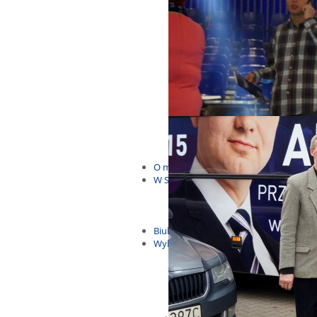
Budżet Obywatelski 2021
Dla dzieci i młodzieży
Msze, marsze i wiece
KOLONIE 2022
Wybory samorządowe 2018
Dożynki 2014
EUROWYBORY 2019
Debaty i spotkania 2016
Debaty i spotkania 2019
wybory
Kolonie Stegna 2020
Spotkanie w Bronowie
WYJAZDY
O mnie
W Sejmie
Patroni Roku 2016
Św. Jan Paweł II Patronem Roku
10.04.2014 - Czwarta Roczniica 
Biuletyny
Wybory
Wybory samorządowe
Wybory parlamentarne
Wybory do Parlamentu Europej
Wybory prezydenckie 2020
Wybory 2014