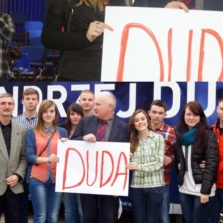
 2015
Katastrofy Smoleńskiej
skiego