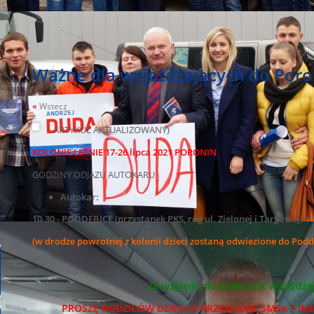
Ważne dla wyjeżdżających do Poro
«
Wstecz
ARTYKUŁ AKTUALIZOWANY)
KOLONIE LETNIE 17-26 lipca 2021 PORONIN
GODZINY ODJAZU AUTOKARU
Autokar:
10.30 -
PODDĘBICE (przystanek PKS, róg ul. Zielonej i Targowej)
(w drodze powrotnej z kolonii dzieci zostaną odwiezione do Poddę
Ze względu na dużą ilość wyjeżdżaj
PROSZĘ RODZICÓW DZIECI O PRZYSŁANIE SMSa Z IMI