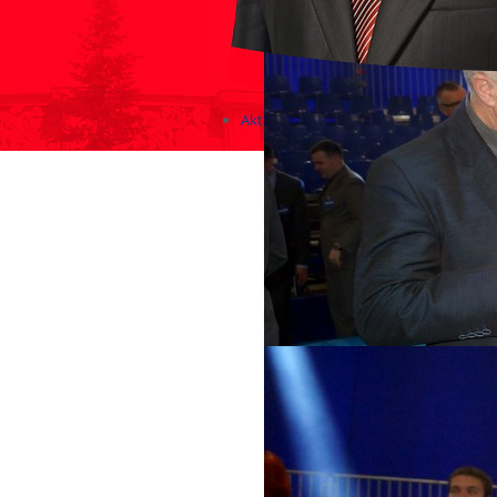
Aktualności
Zapowiedzi wydarzeń
KONKURSY 2020 - 2026
KOLONIE 2021 - 2026
Imprezy kulturalne - zaproszeni
Różne
Konkursy 2017/2018
KONKURSY 2016/2017
KONKURSY 2015/2016
Konkursy 2014/2015
Teatralne
Wizyty w Parlamencie i Ministe
Spotkania i debaty, PROTESTY,
Debaty i spotkania 2017
Konkursy 2014
Różne
Praca w kampanii
Imprezy różne
Sejmowe