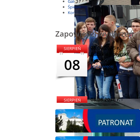
Galeria
Śpiewnik
Kontakt
Zapowiedzi wydarzeń
08.08.2026 r. -
SIERPIEŃ
Babskie Potyczki.
08
Rychłocice
czytaj więcej
08.08.2026 r. -
SIERPIEŃ
Dożynki i
08
Miętomania, Bielawy
czytaj więcej