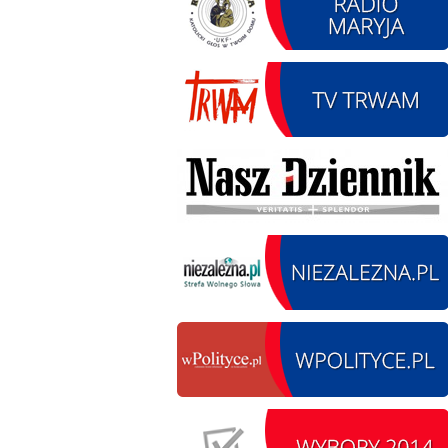
12.08.2026 r. -
SIERPIEŃ
Oddanie drogi.
12
Kiełbasy
czytaj więcej
13.09.2026 r. -Zlot
SIERPIEŃ
Pojazdów
13
zabytkowych. Wieluń
Ożarów
czytaj więcej
14.08.2026 r. - Dzień
SIERPIEŃ
Kiernozkiego Dzika.