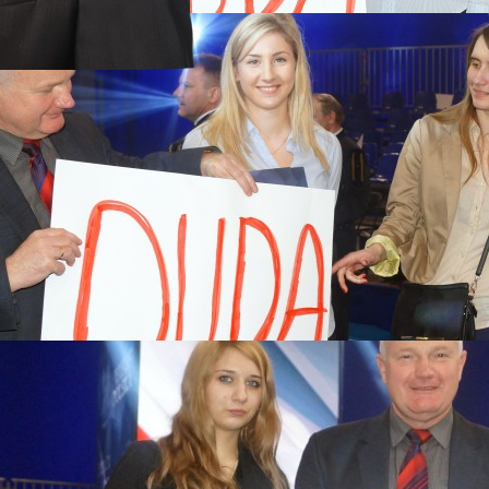
a 2017
rstwach
 MARSZE