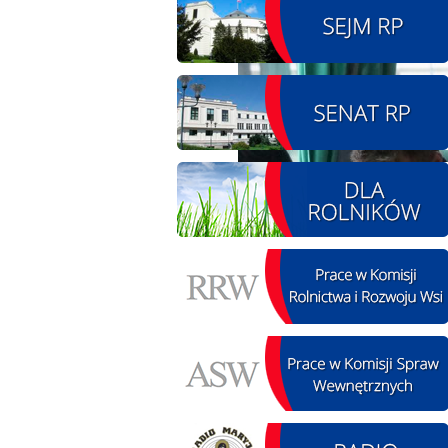
08.08.2026 r. - Piknik
SIERPIEŃ
integracyjny. Krępa
08
60 u Sołtysa
czytaj więcej
09.08.2026 r. -
SIERPIEŃ
Jubileusz OSP. Żerniki
09
czytaj więcej
11.08.2026 r. -
SIERPIEŃ
Popisanie unowy z
11
firmą Boenig. Łódź
czytaj więcej