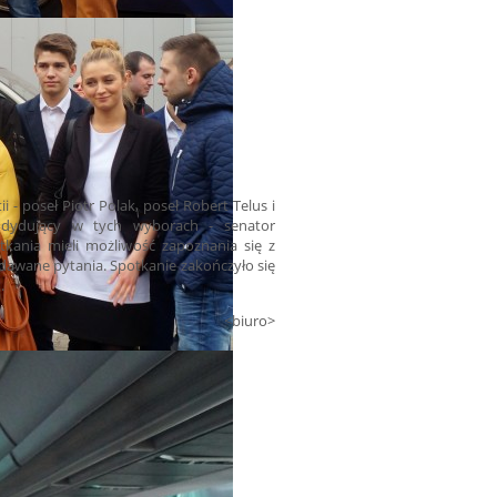
 poseł Piotr Polak, poseł Robert Telus i
andydujący w tych wyborach - senator
tkania mieli możliwość zapoznania się z
wane pytania. Spotkanie zakończyło się
.
<biuro>