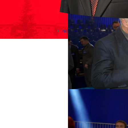
Aktualności
Zapowiedzi wydarzeń
KONKURSY 2020 - 2026
KOLONIE 2021 - 2026
Imprezy kulturalne - zaproszeni
Różne
Konkursy 2017/2018
KONKURSY 2016/2017
KONKURSY 2015/2016
Konkursy 2014/2015
Teatralne
Wizyty w Parlamencie i Ministe
Spotkania i debaty, PROTESTY,
Debaty i spotkania 2017
Konkursy 2014
Różne
Praca w kampanii
Imprezy różne
Sejmowe