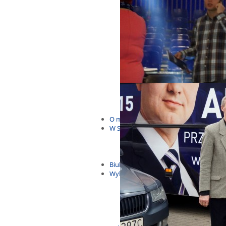
Budżet Obywatelski 2021
Dla dzieci i młodzieży
Msze, marsze i wiece
KOLONIE 2022
Wybory samorządowe 2018
Dożynki 2014
EUROWYBORY 2019
Debaty i spotkania 2016
Debaty i spotkania 2019
wybory
Kolonie Stegna 2020
Spotkanie w Bronowie
WYJAZDY
O mnie
W Sejmie
Patroni Roku 2016
Św. Jan Paweł II Patronem Roku
10.04.2014 - Czwarta Roczniica 
Biuletyny
Wybory
Wybory samorządowe
Wybory parlamentarne
Wybory do Parlamentu Europej
Wybory prezydenckie 2020
Wybory 2014