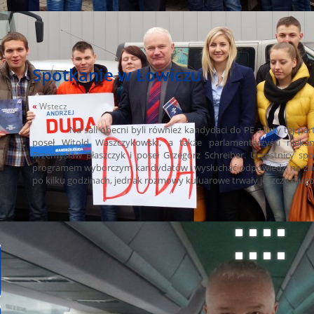
Spotkanie w Łowiczu
«
Wstecz
Na sali obecni byli również kandydaci do PE z listy tej partii -
poseł Witold Waszczykowski, a także parlamentarzyści niek
Przemysław Błaszczyk i poseł Grzegorz Schreiber. Uczestnicy spo
programem wyborczym kandydatów i wysłuchać odpowiedzi na zada
po kilku godzinach, jednak rozmowy kuluarowe trwały jeszcze długo