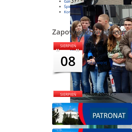
Galeria
Śpiewnik
Kontakt
Zapowiedzi wydarzeń
08.08.2026 r. -
SIERPIEŃ
Babskie Potyczki.
08
Rychłocice
czytaj więcej
08.08.2026 r. -
SIERPIEŃ
Dożynki i
08
Miętomania, Bielawy
czytaj więcej