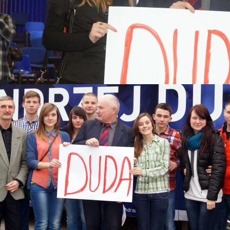
 2015
Katastrofy Smoleńskiej
skiego