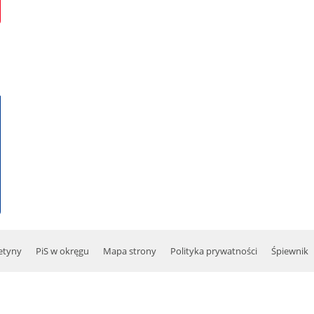
etyny
PiS w okręgu
Mapa strony
Polityka prywatności
Śpiewnik