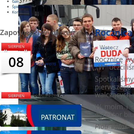
Galeria
Śpiewnik
Kontakt
Rocznica
Zapowiedzi wydarzeń
08.08.2026 r. -
«
Wstecz
SIERPIEŃ
Babskie Potyczki.
08
Rychłocice
Rocznicę w
czytaj więcej
,,W" uczcili
Spotkaliśmy
pierwszego 
walczących
08.08.2026 r. -
SIERPIEŃ
Dożynki i
08
W moim i sw
Miętomania, Bielawy
dyrektor bi
czytaj więcej
Piotr Polak