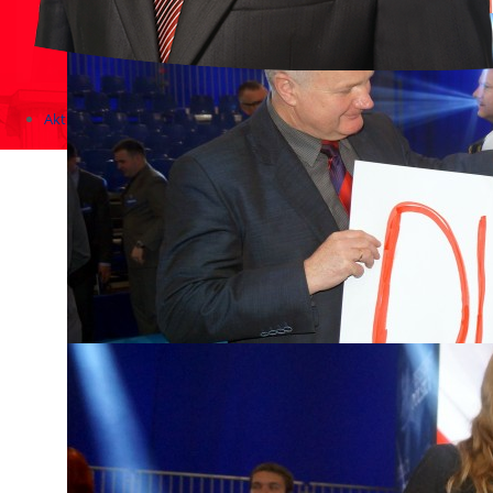
Aktualności
Zapowiedzi wydarzeń
KONKURSY 2020 - 2026
KOLONIE 2021 - 2026
Imprezy kulturalne - zaproszenia 2017
Różne
Konkursy 2017/2018
KONKURSY 2016/2017
KONKURSY 2015/2016
Konkursy 2014/2015
Teatralne
Wizyty w Parlamencie i Ministerstwach
Spotkania i debaty, PROTESTY, MARSZE
Debaty i spotkania 2017
Konkursy 2014
Różne
Praca w kampanii
Imprezy różne
Sejmowe