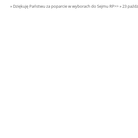
15.08.2026 r. -
SIERPIEŃ
» Dziękuję Państwu za poparcie w wyborach do Sejmu RP>>
» 23 paźdz
Oddanie budynku.
15
Wielgie
czytaj więcej
15.08.2026 r. -
SIERPIEŃ
Dożynki Parafialne.
15
Małyń
czytaj więcej
15.08.2026 r. -
SIERPIEŃ
ObchodyRocznicy
15
Bitwy Warszawskiej.
Plecka Dąbrowa
czytaj więcej