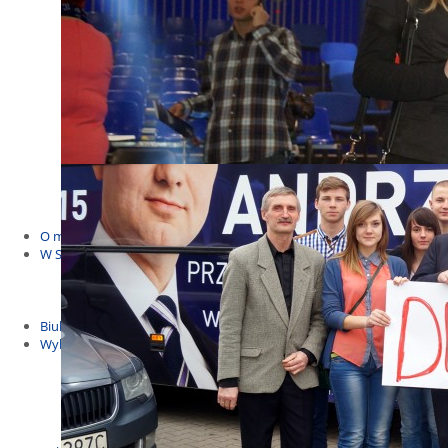
Budżet Obywatelski 2021
Dla dzieci i młodzieży
Msze, marsze i wiece
KOLONIE 2022
Wybory samorządowe 2018
Dożynki 2014
EUROWYBORY 2019
Debaty i spotkania 2016
Debaty i spotkania 2019
wybory
Kolonie Stegna 2020
Spotkanie w Bronowie
WYJAZDY
O mnie
W Sejmie
Patroni Roku 2016
Św. Jan Paweł II Patronem Roku 2015
10.04.2014 - Czwarta Roczniica Katastrofy Smoleńskiej
Biuletyny
Wybory
Wybory samorządowe
Wybory parlamentarne
Wybory do Parlamentu Europejskiego
Wybory prezydenckie 2020
Wybory 2014