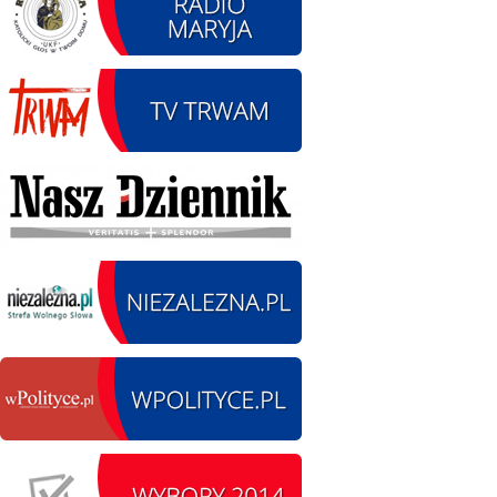
12.08.2026 r. -
SIERPIEŃ
Oddanie drogi.
12
Kiełbasy
czytaj więcej
13.09.2026 r. -Zlot
SIERPIEŃ
Pojazdów
13
zabytkowych. Wieluń
Ożarów
czytaj więcej
14.08.2026 r. - Dzień
SIERPIEŃ
Kiernozkiego Dzika.