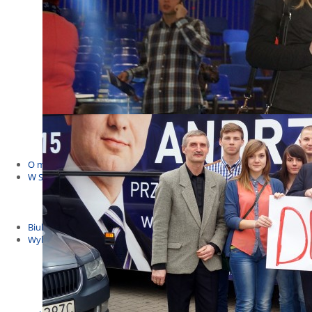
Budżet Obywatelski 2021
Dla dzieci i młodzieży
Msze, marsze i wiece
KOLONIE 2022
Wybory samorządowe 2018
Dożynki 2014
EUROWYBORY 2019
Debaty i spotkania 2016
Debaty i spotkania 2019
wybory
Kolonie Stegna 2020
Spotkanie w Bronowie
WYJAZDY
O mnie
W Sejmie
Patroni Roku 2016
Św. Jan Paweł II Patronem Roku 2015
10.04.2014 - Czwarta Roczniica Katastrofy Smoleńskiej
Biuletyny
Wybory
Wybory samorządowe
Wybory parlamentarne
Wybory do Parlamentu Europejskiego
Wybory prezydenckie 2020
Wybory 2014