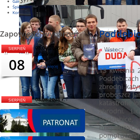
Galeria
Śpiewnik
Kontakt
Poddębice
Zapowiedzi wydarzeń
08.08.2026 r. -
«
Wstecz
SIERPIEŃ
Babskie Potyczki.
08
Rychłocice
Z inicjaty
czytaj więcej
13 kwietn
Poddębicach
zbrodni katyń
proboszcz Jan
08.08.2026 r. -
SIERPIEŃ
katastrofie lo
Dożynki i
zbrodni. Li
08
Miętomania, Bielawy
Poddębice,
czytaj więcej
miejscowych s
pomordowany