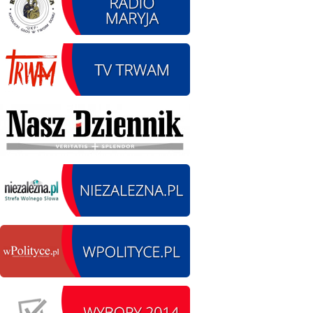
12.08.2026 r. -
SIERPIEŃ
Oddanie drogi.
12
Kiełbasy
czytaj więcej
13.09.2026 r. -Zlot
SIERPIEŃ
Pojazdów
13
zabytkowych. Wieluń
Ożarów
czytaj więcej
14.08.2026 r. - Dzień
SIERPIEŃ
Kiernozkiego Dzika.