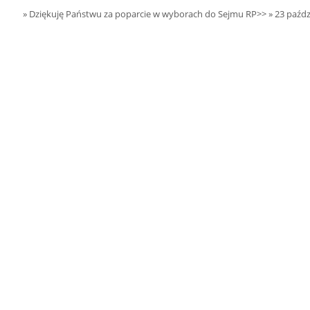
15.08.2026 r. -
SIERPIEŃ
» Dziękuję Państwu za poparcie w wyborach do Sejmu RP>>
» 23 paźdz
Oddanie budynku.
15
Wielgie
czytaj więcej
15.08.2026 r. -
SIERPIEŃ
Dożynki Parafialne.
15
Małyń
czytaj więcej
15.08.2026 r. -
SIERPIEŃ
ObchodyRocznicy
15
Bitwy Warszawskiej.
Plecka Dąbrowa
czytaj więcej