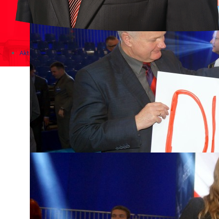
Aktualności
Zapowiedzi wydarzeń
KONKURSY 2020 - 2026
KOLONIE 2021 - 2026
Imprezy kulturalne - zaproszenia 2017
Różne
Konkursy 2017/2018
KONKURSY 2016/2017
KONKURSY 2015/2016
Konkursy 2014/2015
Teatralne
Wizyty w Parlamencie i Ministerstwach
Spotkania i debaty, PROTESTY, MARSZE
Debaty i spotkania 2017
Konkursy 2014
Różne
Praca w kampanii
Imprezy różne
Sejmowe