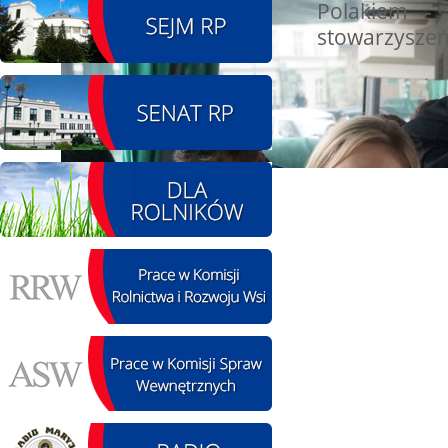
Polakiem - 
stowarzyszeń
08.08.2026 r. - Piknik
SIERPIEŃ
integracyjny. Krępa
08
60 u Sołtysa
czytaj więcej
09.08.2026 r. -
SIERPIEŃ
Jubileusz OSP. Żerniki
09
czytaj więcej
11.08.2026 r. -
SIERPIEŃ
Popisanie unowy z
11
firmą Boenig. Łódź
czytaj więcej