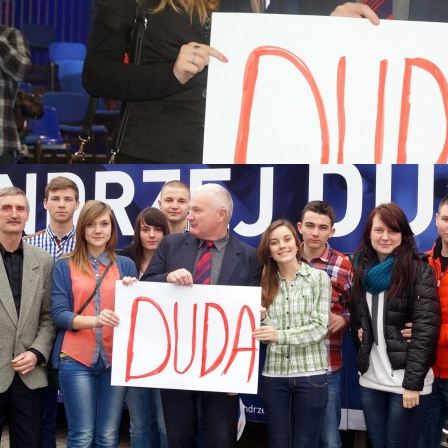
 2015
Katastrofy Smoleńskiej
skiego