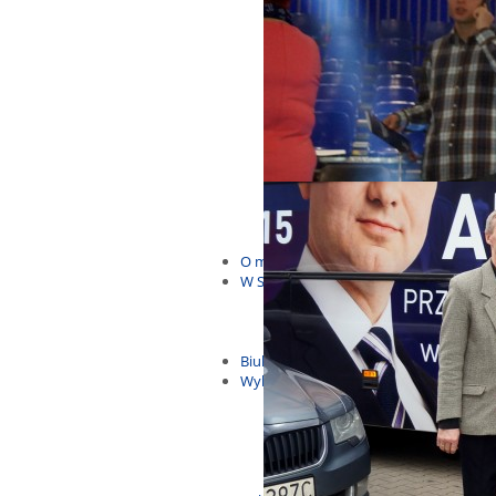
Budżet Obywatelski 2021
Dla dzieci i młodzieży
Msze, marsze i wiece
KOLONIE 2022
Wybory samorządowe 2018
Dożynki 2014
EUROWYBORY 2019
Debaty i spotkania 2016
Debaty i spotkania 2019
wybory
Kolonie Stegna 2020
Spotkanie w Bronowie
WYJAZDY
O mnie
W Sejmie
Patroni Roku 2016
Św. Jan Paweł II Patronem Roku
10.04.2014 - Czwarta Roczniica 
Biuletyny
Wybory
Wybory samorządowe
Wybory parlamentarne
Wybory do Parlamentu Europej
Wybory prezydenckie 2020
Wybory 2014