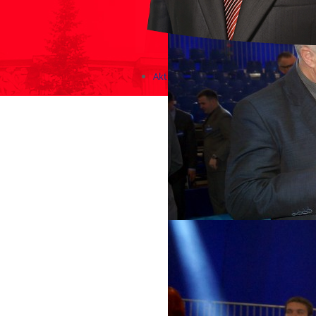
Aktualności
Zapowiedzi wydarzeń
KONKURSY 2020 - 2026
KOLONIE 2021 - 2026
Imprezy kulturalne - zaproszeni
Różne
Konkursy 2017/2018
KONKURSY 2016/2017
KONKURSY 2015/2016
Konkursy 2014/2015
Teatralne
Wizyty w Parlamencie i Ministe
Spotkania i debaty, PROTESTY,
Debaty i spotkania 2017
Konkursy 2014
Różne
Praca w kampanii
Imprezy różne
Sejmowe