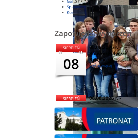
Galeria
Śpiewnik
Kontakt
Zapowiedzi wydarzeń
08.08.2026 r. -
SIERPIEŃ
Babskie Potyczki.
08
Rychłocice
czytaj więcej
08.08.2026 r. -
SIERPIEŃ
Dożynki i
08
Miętomania, Bielawy
czytaj więcej