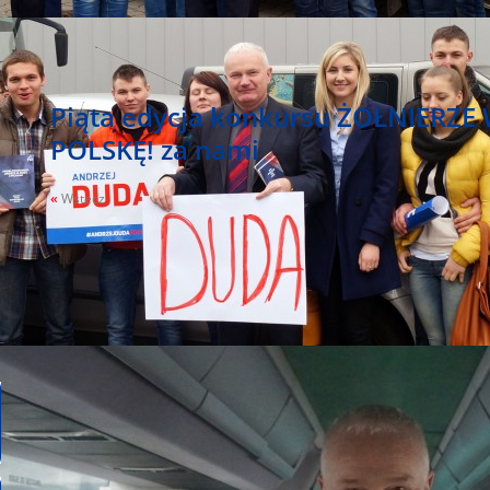
Piąta edycja konkursu ŻOŁNIERZE
POLSKĘ! za nami
«
Wstecz