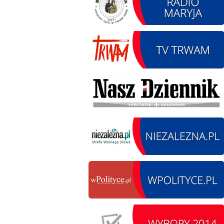
14.08.2026 r. - Dzień
SIERPIEŃ
Kiernozkiego Dzika.
14
Kiernozia
czytaj więcej
15.08.2026 r. -Święto
SIERPIEŃ
Wojska Polskiego.
15
Łódź
czytaj więcej
15.08.2026
SIERPIEŃ
Chrzanisko.