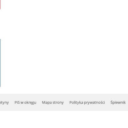
etyny
PiS w okręgu
Mapa strony
Polityka prywatności
Śpiewnik