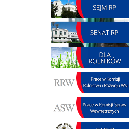
08.08.2026 r. - Piknik
SIERPIEŃ
integracyjny. Krępa
08
60 u Sołtysa
czytaj więcej
09.08.2026 r. -
SIERPIEŃ
Jubileusz OSP. Żerniki
09
czytaj więcej
12.08.2026 r. -
SIERPIEŃ
Oddanie drogi.
12
Kiełbasy
czytaj więcej