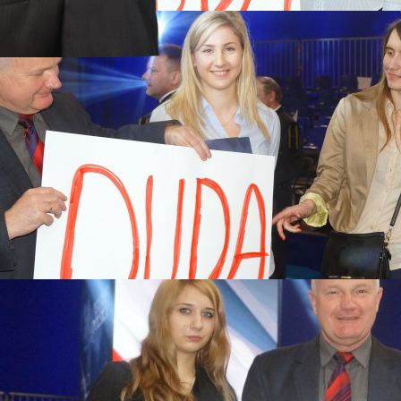
a 2017
rstwach
 MARSZE