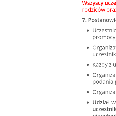
Wszyscy ucze
rodziców ora
7. Postanow
Uczestni
promocyj
Organiza
uczestni
Każdy z 
Organiza
podania 
Organizat
Udział w
uczest
niepełno