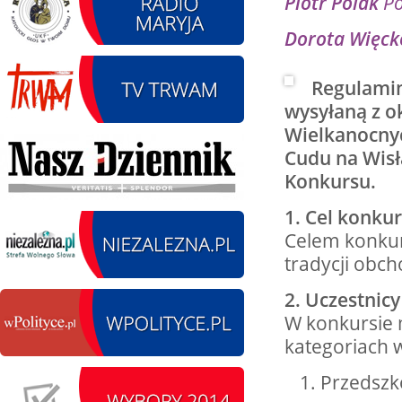
Piotr Polak
Po
Dorota Więc
12.08.2026 r. -
SIERPIEŃ
Regulamin
Oddanie drogi.
12
wysyłaną z o
Kiełbasy
czytaj więcej
Wielkanocnyc
Cudu na Wisł
Konkursu.
1. Cel konku
13.09.2026 r. -Zlot
SIERPIEŃ
Celem konkur
Pojazdów
13
zabytkowych. Wieluń
tradycji obch
Ożarów
czytaj więcej
2. Uczestnicy
W konkursie 
kategoriach 
14.08.2026 r. - Dzień
SIERPIEŃ
Przedszko
Kiernozkiego Dzika.