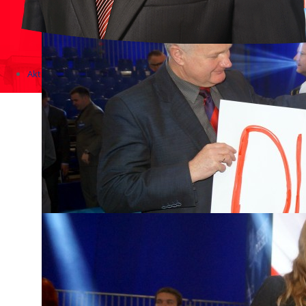
Aktualności
Zapowiedzi wydarzeń
KONKURSY 2020 - 2026
KOLONIE 2021 - 2026
Imprezy kulturalne - zaproszenia 2017
Różne
Konkursy 2017/2018
KONKURSY 2016/2017
KONKURSY 2015/2016
Konkursy 2014/2015
Teatralne
Wizyty w Parlamencie i Ministerstwach
Spotkania i debaty, PROTESTY, MARSZE
Debaty i spotkania 2017
Konkursy 2014
Różne
Praca w kampanii
Imprezy różne
Sejmowe