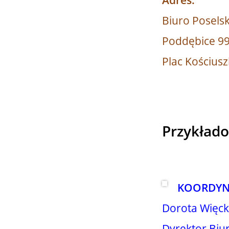
Biuro Poselsk
Poddębice 9
Plac Kościusz
Przykłado
KOORDYN
Dorota Więck
Dyrektor Biur