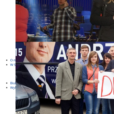
Budżet Obywatelski 2021
Dla dzieci i młodzieży
Msze, marsze i wiece
KOLONIE 2022
Wybory samorządowe 2018
Dożynki 2014
EUROWYBORY 2019
Debaty i spotkania 2016
Debaty i spotkania 2019
wybory
Kolonie Stegna 2020
Spotkanie w Bronowie
WYJAZDY
O mnie
W Sejmie
Patroni Roku 2016
Św. Jan Paweł II Patronem Roku 2015
10.04.2014 - Czwarta Roczniica Katastrofy Smoleńskiej
Biuletyny
Wybory
Wybory samorządowe
Wybory parlamentarne
Wybory do Parlamentu Europejskiego
Wybory prezydenckie 2020
Wybory 2014