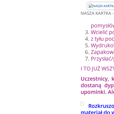
NASZA KARTKA - s
pomysłów
Wcielić p
z tyłu po
Wydrukow
Zapakowa
Przysłać/
I TO JUŻ WSZ
Uczestnicy, 
dostaną dyp
upominki. Al
Rozkruszo
materiał do 