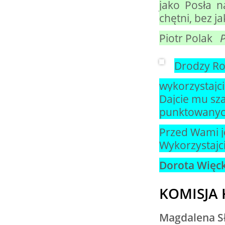
jako Posła 
chętni, bez j
Piotr Polak
P
Drodzy Ro
wykorzystajci
Dajcie mu sza
punktowanych
Przed Wami je
Wykorzystajci
Dorota Więc
KOMISJA
Magdalena S