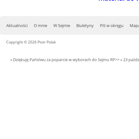
Aktualności
O mnie
W Sejmie
Biuletyny
PiS w okręgu
Mapa
Copyright © 2026 Piotr Polak
» Dziękuję Państwu za poparcie w wyborach do Sejmu RP>>
» 23 paźdz