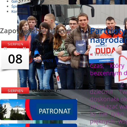
Galeria
Śpiewnik
Kontakt
Partriot
Zapowiedzi wydarzeń
nagrodam
08.08.2026 r. -
SIERPIEŃ
Babskie Potyczki.
08
«
Wstecz
Rychłocice
czytaj więcej
Czas, któr
bezcennym dl
Z radości
08.08.2026 r. -
dziećmi! Tw
SIERPIEŃ
Dożynki i
doskonała ok
08
Miętomania, Bielawy
przekazać wa
czytaj więcej
to nie tylk
pięknych wsp