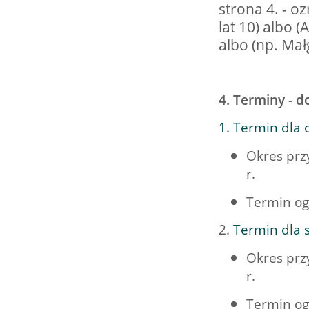
strona 4. - oz
15.08.2026 r. -
SIERPIEŃ
Oddanie budynku.
lat 10) albo (
15
Wielgie
albo (np. Mał
czytaj więcej
4. Terminy - d
15.08.2026 r. -
SIERPIEŃ
1. Termin dla 
Dożynki Parafialne.
15
Małyń
Okres prz
czytaj więcej
r.
Termin og
2.
Termin dla s
15.08.2026 r. -
SIERPIEŃ
ObchodyRocznicy
Okres prz
15
Bitwy Warszawskiej.
r.
Plecka Dąbrowa
czytaj więcej
Termin og