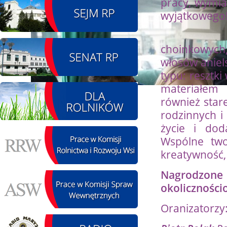
pracy, wymia
wyjątkowego
08.08.2026 r. - Piknik
SIERPIEŃ
integracyjny. Krępa
Zachęcam
08
60 u Sołtysa
choinkowych,
czytaj więcej
włosów aniel
typu: resztki
materiałem
również stare
09.08.2026 r. -
SIERPIEŃ
Jubileusz OSP. Żerniki
rodzinnych i 
09
czytaj więcej
życie i dod
Wspólne two
kreatywność, 
Nagrodzone
11.08.2026 r. -
okoliczności
SIERPIEŃ
Popisanie unowy z
11
firmą Boenig. Łódź
Oranizatorzy
czytaj więcej