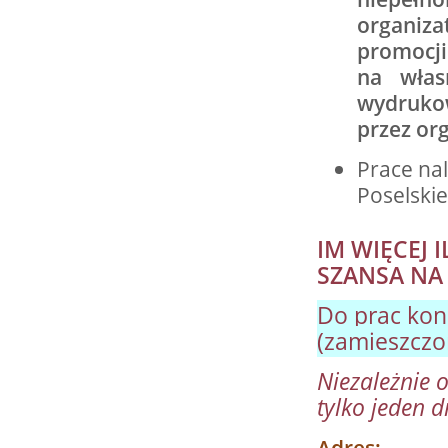
organiz
promocji
na włas
wydruko
przez or
Prace na
Poselskie
IM WIĘCEJ
SZANSA N
Do prac kon
(zamieszczo
Niezależnie 
tylko jeden 
Adres: