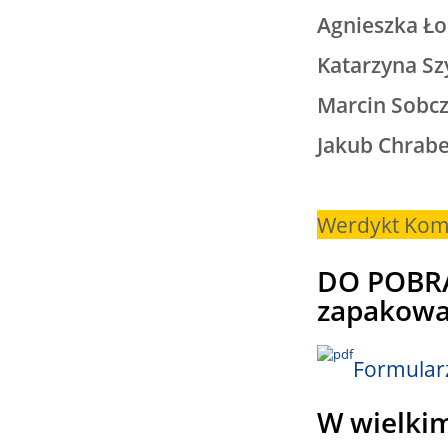
Agnieszka Ło
Katarzyna S
Marcin Sobc
Jakub Chrabe
Werdykt Komi
DO POBRA
zapakowa
Formularz
W wielkim