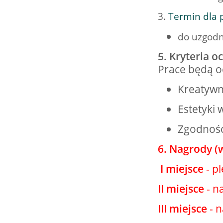
3.
Termin dla p
16.08.2026 r. -
SIERPIEŃ
do uzgodn
Jubileusz OSP. Stok
16
Polski
5. Kryteria o
czytaj więcej
Prace będą o
Kreatywn
Estetyki 
22.08.2026 r. -
SIERPIEŃ
Jubileusz OSP.
Zgodności
22
Sokołów Kolonia
czytaj więcej
6. Nagrody (
I miejsce
- p
II miejsce
- n
III miejsce
- n