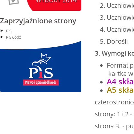
14
Kiernozia
Uczniowie
czytaj więcej
Uczniowie
Zaprzyjaźnione strony
Uczniowi
PiS
PiS Łódź
15.08.2026 r. -Święto
SIERPIEŃ
Dorośli
Wojska Polskiego.
15
Łódź
3. Wymogi k
czytaj więcej
Format p
kartka w
A4 skł
A5 skł
15.08.2026
SIERPIEŃ
Chrzanisko.
15
Siemkowice
czterostroni
czytaj więcej
strony: 1 i 2 
strona 3. - pu