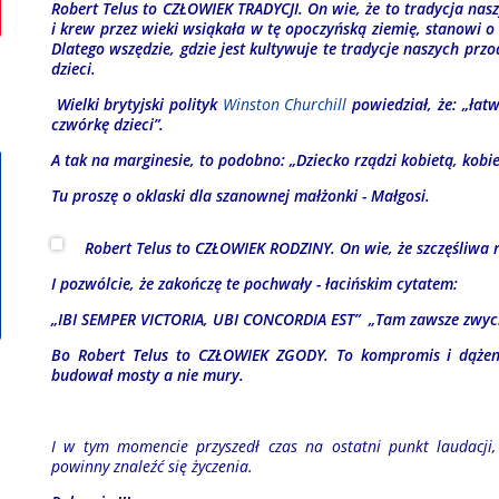
Robert Telus to CZŁOWIEK TRADYCJI. On wie, że to tradycja nas
i krew przez wieki wsiąkała w tę opoczyńską ziemię, stanowi o 
Dlatego wszędzie, gdzie jest kultywuje te tradycje naszych pr
dzieci.
Wielki brytyjski polityk
Winston Churchill
powiedział, że: „łat
czwórkę dzieci”.
A tak na marginesie, to podobno: „Dziecko rządzi kobietą, kob
Tu proszę o oklaski dla szanownej małżonki - Małgosi.
Robert Telus to CZŁOWIEK RODZINY. On wie, że szczęśliwa r
I pozwólcie, że zakończę te pochwały - łacińskim cytatem:
„
IBI SEMPER VICTORIA, UBI CONCORDIA EST” „Tam zawsze zwycię
Bo Robert Telus to
CZŁOWIEK ZGODY. To kompromis i dążen
budował mosty a nie mury.
I w tym momencie przyszedł czas na ostatni punkt laudacji,
powinny znaleźć się życzenia.