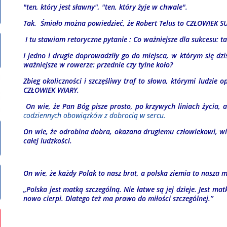
"ten, który jest sławny", "ten, który żyje w chwale".
Tak. Śmiało można powiedzieć, że Robert Telus to
CZŁOWIEK S
I tu stawiam retoryczne pytanie :
Co ważniej­sze dla suk­ce­su: ta
I jedno i drugie doprowadziły go do miejsca, w którym się dzis
ważniej­sze w ro­werze: przed­nie czy tyl­ne koło?
Zbieg okoliczności i szczęśliwy traf to słowa, którymi ludzie o
CZŁOWIEK WIARY.
On wie, że Pan Bóg pisze prosto, po krzywych liniach życia, 
codziennych obowiązków z dobrocią w sercu.
On wie, że odrobina dobra, okazana drugiemu człowiekowi, wi
całej ludzkości.
On wie, że każdy Polak to nasz brat, a polska ziemia to nasza m
„Polska jest matką szczególną. Nie łatwe są jej dzieje. Jest mat
nowo cierpi. Dlatego też ma prawo do miłości szczególnej.”