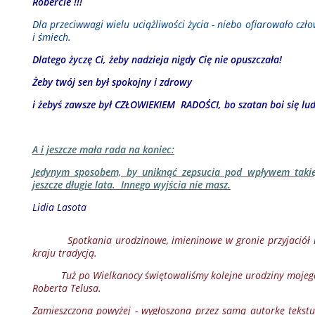
Robercie !!!
Dla przeciwwagi wielu uciążliwości życia - niebo ofiarowało czło
i śmiech.
Dlatego życzę Ci, żeby nadzieja nigdy Cię nie opuszczała!
Żeby twój sen był spokojny i zdrowy
i żebyś zawsze był CZŁOWIEKIEM
RADOŚCI, bo szatan boi się lu
A i jeszcze mała rada na koniec:
Jedynym sposobem, by uniknąć zepsucia pod wpływem takiej
jeszcze długie lata. Innego wyjścia nie masz.
Lidia Lasota
Spotkania urodzinowe, imieninowe w gronie przyjaciół i z
kraju tradycją.
Tuż po Wielkanocy świętowaliśmy kolejne urodziny mojego pr
Roberta Telusa.
Zamieszczona powyżej - wygłoszona przez samą autorkę tekstu