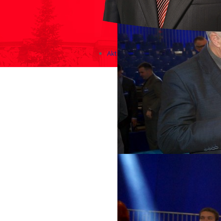
Aktualności
Zapowiedzi wydarzeń
KONKURSY 2020 - 2026
KOLONIE 2021 - 2026
Imprezy kulturalne - zaproszeni
Różne
Konkursy 2017/2018
KONKURSY 2016/2017
KONKURSY 2015/2016
Konkursy 2014/2015
Teatralne
Wizyty w Parlamencie i Ministe
Spotkania i debaty, PROTESTY,
Debaty i spotkania 2017
Konkursy 2014
Różne
Praca w kampanii
Imprezy różne
Sejmowe