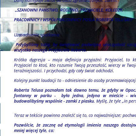
Dalej następuje zwrot do osób zgromadzonych. Zatem:
„SZANOWNI PAŃSTWO, RODZINO, PRZYJACIELE, KOLEDZY,
PRACOWNICY I WSPÓŁPRACOWNICY POSŁA ROBERTA TELUSA!!!”
Uzasadnienie spotkania:
Przybyliśmy tutaj, by świętować podwójną uroczystość czcig
wszystko naszego Przyjaciela Roberta.
Krótka dygresja – moja definicja przyjaźni: Przyjaciel, to
Przyjaciel to ktoś, kto rozumie Twoją przeszłość, wierzy w Twoj
teraźniejszości. I przychodzi, gdy cały świat odchodzi.
Kolejny punkt laudacji to - odniesienie do osoby przemawiającej
Roberta Telusa poznałam tak dawno temu, że gdyby w Opoczn
fontanny w parku - była jedna, jedyna w mieście - wi
budowalibyśmy wspólnie - zamki z piasku.
Myślę, że tyle „in pe
Teraz w tekście powinno znaleźć się to, co najważniejsze: pochw
Pozwólcie, że zacznę od etymologii imienia naszego dostojn
mniej więcej tyle, co: