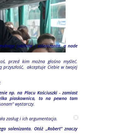
odnego jubilata i solenizanta, a nade
 ktoś, przed kim można głośno myśleć.
ą przyszłość, akceptuje Ciebie w twojej
:
ie np. na Placu Kościuszki - zamiast
elka piaskownica, to na pewno tam
rsonam” wystarczy.
ała zasług i ich argumentacja.
ego solenizanta. Otóż „Robert” znaczy