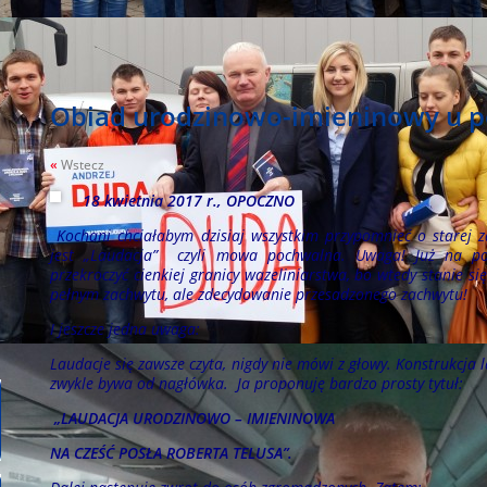
Obiad urodzinowo-imieninowy u po
«
Wstecz
18 kwietnia 2017 r., OPOCZNO
Kochani chciałabym dzisiaj wszystkim przypomnieć o starej 
jest „Laudacja” czyli mowa pochwalna. Uwaga! Już na p
przekroczyć cienkiej granicy wazeliniarstwa, bo wtedy stanie si
pełnym zachwytu, ale zdecydowanie przesadzonego zachwytu!
I jeszcze jedna uwaga:
Laudacje się zawsze czyta, nigdy nie mówi z głowy. Konstrukcja l
zwykle bywa od nagłówka. Ja proponuję bardzo prosty tytuł:
„LAUDACJA URODZINOWO – IMIENINOWA
NA CZEŚĆ POSŁA ROBERTA TELUSA”.