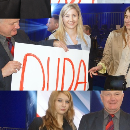
a 2017
rstwach
 MARSZE