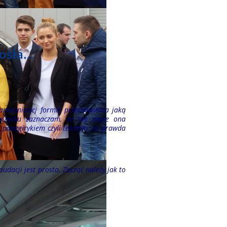
sła...
zapomnianej formie przemówienia jaką
oczątku zaznaczam, że nie może ona
ę panegirykiem czyli tekstem, co prawda
audacji jest prosta. Zacząć należy jak to