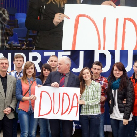
 2015
Katastrofy Smoleńskiej
skiego