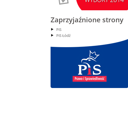
14
Kiernozia
czytaj więcej
Zaprzyjaźnione strony
PiS
PiS Łódź
15.08.2026 r. -Święto
SIERPIEŃ
Wojska Polskiego.
15
Łódź
czytaj więcej
15.08.2026
SIERPIEŃ
Chrzanisko.
15
Siemkowice
czytaj więcej