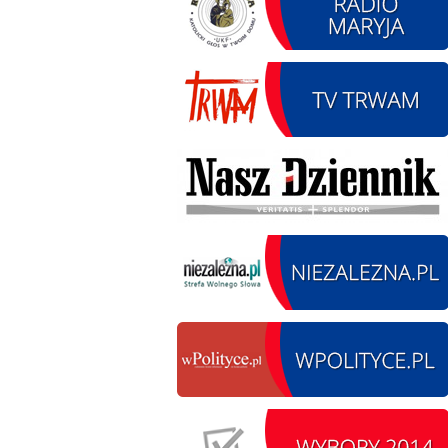
12.08.2026 r. -
SIERPIEŃ
Oddanie drogi.
12
Kiełbasy
czytaj więcej
13.09.2026 r. -Zlot
SIERPIEŃ
Pojazdów
13
zabytkowych. Wieluń
Ożarów
czytaj więcej
14.08.2026 r. - Dzień
SIERPIEŃ
Kiernozkiego Dzika.