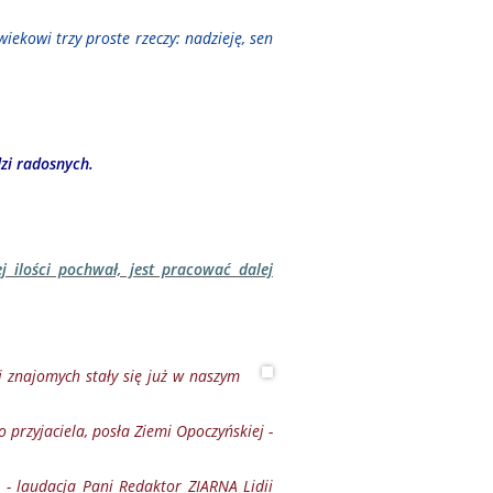
wiekowi trzy proste rzeczy: nadzieję, sen
dzi radosnych.
 ilości pochwał, jest pracować dalej
najomych stały się już w naszym
zyjaciela, posła Ziemi Opoczyńskiej -
 - laudacja Pani Redaktor ZIARNA Lidii