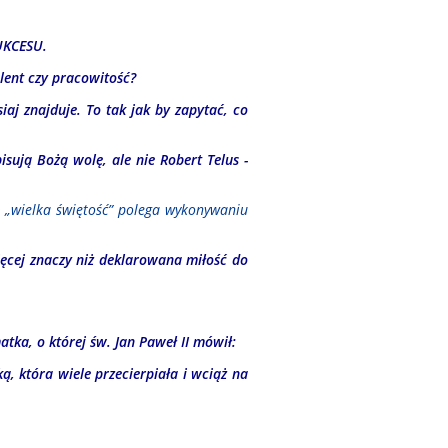
UKCESU.
­lent czy pra­cowi­tość?
iaj znajduje. To tak jak by zapytać, co
pisują Bożą wolę, ale nie Robert Telus -
a
„wielka świętość” polega wykonywaniu
ęcej znaczy niż deklarowana miłość do
atka, o której św. Jan Paweł II mówił:
ką, która wiele przecierpiała i wciąż na