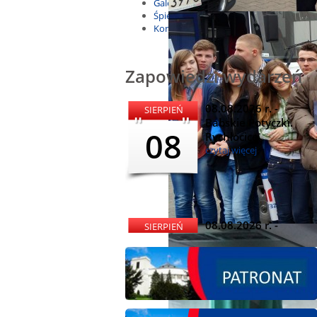
Galeria
Śpiewnik
Kontakt
Zapowiedzi wydarzeń
08.08.2026 r. -
SIERPIEŃ
Babskie Potyczki.
08
Rychłocice
czytaj więcej
08.08.2026 r. -
SIERPIEŃ
Dożynki i
08
Miętomania, Bielawy
czytaj więcej