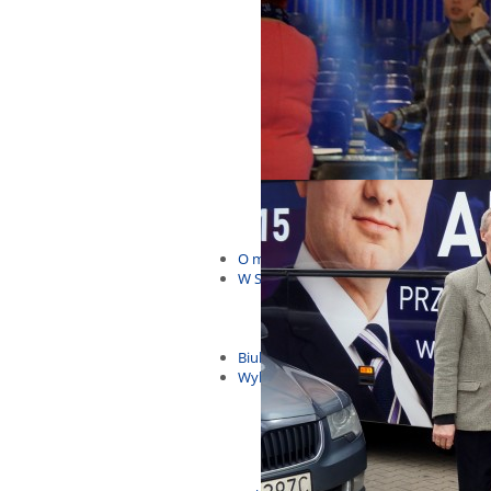
Budżet Obywatelski 2021
Dla dzieci i młodzieży
Msze, marsze i wiece
KOLONIE 2022
Wybory samorządowe 2018
Dożynki 2014
EUROWYBORY 2019
Debaty i spotkania 2016
Debaty i spotkania 2019
wybory
Kolonie Stegna 2020
Spotkanie w Bronowie
WYJAZDY
O mnie
W Sejmie
Patroni Roku 2016
Św. Jan Paweł II Patronem Roku
10.04.2014 - Czwarta Roczniica 
Biuletyny
Wybory
Wybory samorządowe
Wybory parlamentarne
Wybory do Parlamentu Europej
Wybory prezydenckie 2020
Wybory 2014