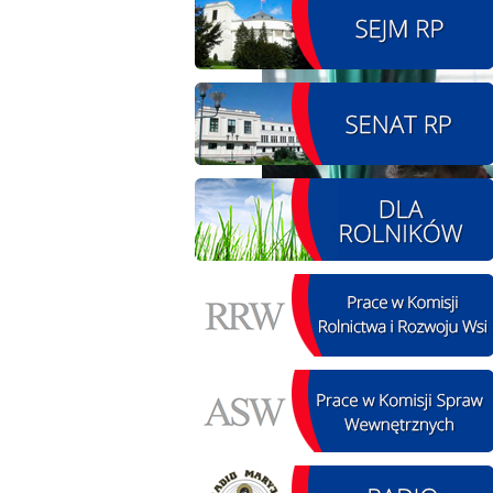
08.08.2026 r. - Piknik
SIERPIEŃ
integracyjny. Krępa
08
60 u Sołtysa
czytaj więcej
09.08.2026 r. -
SIERPIEŃ
Jubileusz OSP. Żerniki
09
czytaj więcej
11.08.2026 r. -
SIERPIEŃ
Popisanie unowy z
11
firmą Boenig. Łódź
czytaj więcej