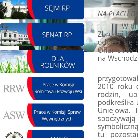
08.08.2026 r. - Piknik
SIERPIEŃ
NA PLACU D
integracyjny. Krępa
08
60 u Sołtysa
W dniu 12 
czytaj więcej
Zbrodni Kat
odbyło się 
Ofiar spoś
na Wschodzi
09.08.2026 r. -
SIERPIEŃ
Jubileusz OSP. Żerniki
"To dl
09
czytaj więcej
przygotowal
2010 roku o
rodzin, up
pod
kreśliła
Uniejowa. I
12.08.2026 r. -
SIERPIEŃ
spoczywają 
Oddanie drogi.
12
Kiełbasy
symboliczną
czytaj więcej
tu pozosta