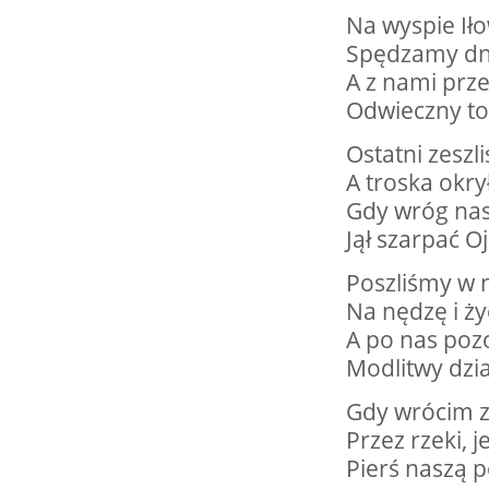
Na wyspie Ił
Spędzamy dni
29.08.2026 r. -
SIERPIEŃ
A z nami prze
Jubileusz Straży.
29
Odwieczny to
Pstrokonie
czytaj więcej
Ostatni zesz
A troska okry
Gdy wróg nas
Jął szarpać O
29.08.2026 r. -
SIERPIEŃ
Dożynki. Rzechta
Poszliśmy w n
29
czytaj więcej
Na nędzę i ży
A po nas pozo
Modlitwy dzia
Gdy wrócim z
Przez rzeki, j
Pierś naszą po