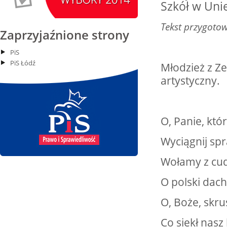
15
Siemkowice
Szkół w Uni
czytaj więcej
Tekst przygoto
Zaprzyjaźnione strony
PiS
PiS Łódź
Młodzież z Z
15.08.2026 r. -
SIERPIEŃ
Oddanie budynku.
artystyczny.
15
Wielgie
czytaj więcej
O, Panie,
Wyciągnij spr
15.08.2026 r. -
SIERPIEŃ
Dożynki Parafialne.
Wołamy z cud
15
Małyń
czytaj więcej
O polski dach
O, Boże, skru
Co siekł nasz 