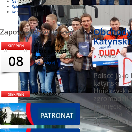
Galeria
Śpiewnik
Kontakt
Obchody 
Zapowiedzi wydarzeń
Katyński
08.08.2026 r. -
SIERPIEŃ
Babskie Potyczki.
08
«
Wstecz
Rychłocice
czytaj więcej
Od 2008
Polsce jako
katyński 
Uniejows
08.08.2026 r. -
SIERPIEŃ
zgromadzili
Dożynki i
08
pamięcią t
Miętomania, Bielawy
czytaj więcej
Posła na S
dyrektor b