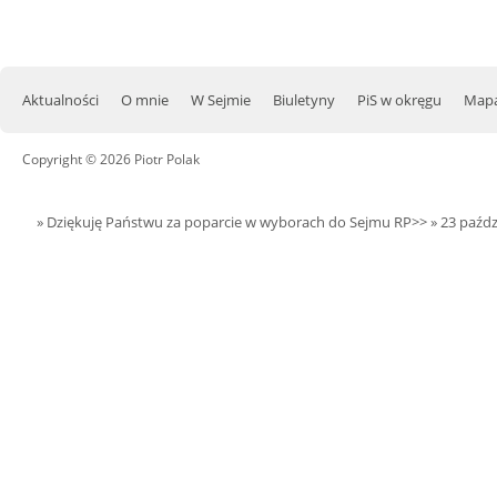
Aktualności
O mnie
W Sejmie
Biuletyny
PiS w okręgu
Mapa
Copyright © 2026 Piotr Polak
» Dziękuję Państwu za poparcie w wyborach do Sejmu RP>>
» 23 paźdz