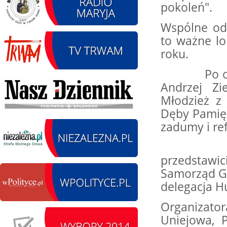
pokoleń".
Wspólne od
to ważne lo
14.08.2026 r. - Dzień
SIERPIEŃ
roku.
Kiernozkiego Dzika.
14
Kiernozia
Po odczyta
czytaj więcej
Andrzej Zi
Młodzież z
Dęby Pamięc
zadumy i ref
15.08.2026 r. -Święto
SIERPIEŃ
Wojska Polskiego.
15
Kwiaty 
Łódź
czytaj więcej
przedstawi
Samorząd Gm
delegacja H
Organizator
15.08.2026
SIERPIEŃ
Uniejowa, P
Chrzanisko.