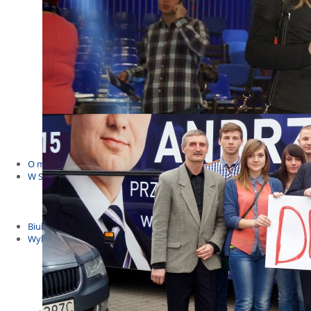
Budżet Obywatelski 2021
Dla dzieci i młodzieży
Msze, marsze i wiece
KOLONIE 2022
Wybory samorządowe 2018
Dożynki 2014
EUROWYBORY 2019
Debaty i spotkania 2016
Debaty i spotkania 2019
wybory
Kolonie Stegna 2020
Spotkanie w Bronowie
WYJAZDY
O mnie
W Sejmie
Patroni Roku 2016
Św. Jan Paweł II Patronem Roku 2015
10.04.2014 - Czwarta Roczniica Katastrofy Smoleńskiej
Biuletyny
Wybory
Wybory samorządowe
Wybory parlamentarne
Wybory do Parlamentu Europejskiego
Wybory prezydenckie 2020
Wybory 2014