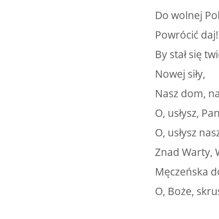
22.08.2026 r. -
SIERPIEŃ
Do wolnej Po
Jubileusz OSP.
22
Sokołów Kolonia
Powrócić daj!
czytaj więcej
By stał się tw
Nowej siły,
23.08.2026 r. -
SIERPIEŃ
Nasz dom, n
Dożynki Gminne.
23
Błaszki
O, usłysz, Pan
czytaj więcej
O, usłysz nas
Znad Warty, 
23.08.2026 r. -
SIERPIEŃ
Męczeńska do
Jubileusz OSP. Lipicze
23
czytaj więcej
O, Boże, skru