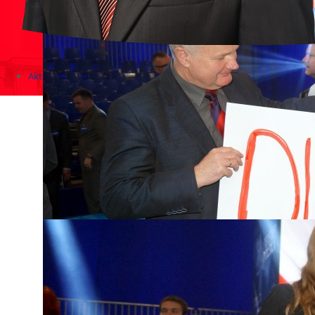
Aktualności
Zapowiedzi wydarzeń
KONKURSY 2020 - 2026
KOLONIE 2021 - 2026
Imprezy kulturalne - zaproszenia 2017
Różne
Konkursy 2017/2018
KONKURSY 2016/2017
KONKURSY 2015/2016
Konkursy 2014/2015
Teatralne
Wizyty w Parlamencie i Ministerstwach
Spotkania i debaty, PROTESTY, MARSZE
Debaty i spotkania 2017
Konkursy 2014
Różne
Praca w kampanii
Imprezy różne
Sejmowe