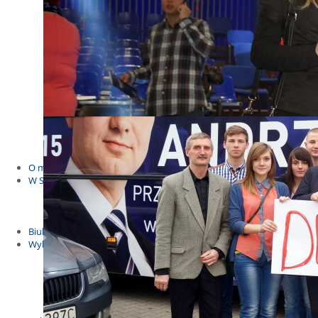
Budżet Obywatelski 2021
Dla dzieci i młodzieży
Msze, marsze i wiece
KOLONIE 2022
Wybory samorządowe 2018
Dożynki 2014
EUROWYBORY 2019
Debaty i spotkania 2016
Debaty i spotkania 2019
wybory
Kolonie Stegna 2020
Spotkanie w Bronowie
WYJAZDY
O mnie
W Sejmie
Patroni Roku 2016
Św. Jan Paweł II Patronem Roku 2015
10.04.2014 - Czwarta Roczniica Katastrofy Smoleńskiej
Biuletyny
Wybory
Wybory samorządowe
Wybory parlamentarne
Wybory do Parlamentu Europejskiego
Wybory prezydenckie 2020
Wybory 2014