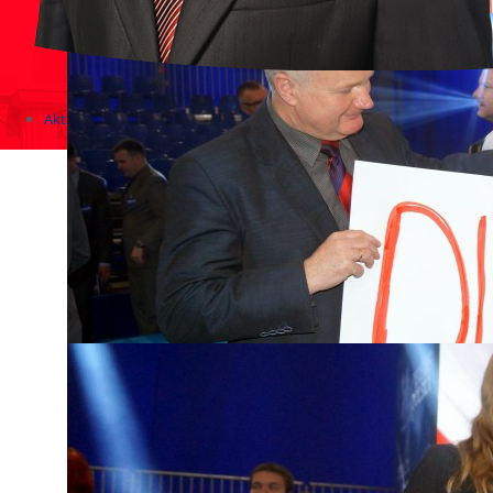
Aktualności
Zapowiedzi wydarzeń
KONKURSY 2020 - 2026
KOLONIE 2021 - 2026
Imprezy kulturalne - zaproszenia 2017
Różne
Konkursy 2017/2018
KONKURSY 2016/2017
KONKURSY 2015/2016
Konkursy 2014/2015
Teatralne
Wizyty w Parlamencie i Ministerstwach
Spotkania i debaty, PROTESTY, MARSZE
Debaty i spotkania 2017
Konkursy 2014
Różne
Praca w kampanii
Imprezy różne
Sejmowe