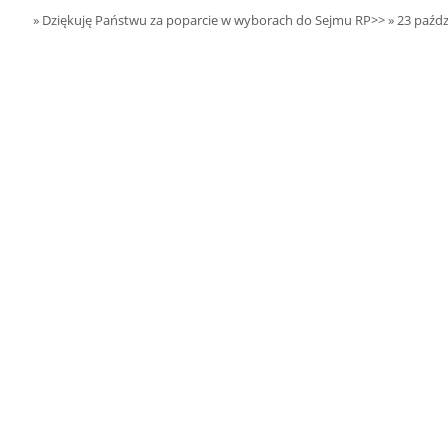
15.08.2026 r. -
SIERPIEŃ
» Dziękuję Państwu za poparcie w wyborach do Sejmu RP>>
» 23 paźdz
Oddanie budynku.
15
Wielgie
czytaj więcej
15.08.2026 r. -
SIERPIEŃ
Dożynki Parafialne.
15
Małyń
czytaj więcej
15.08.2026 r. -
SIERPIEŃ
ObchodyRocznicy
15
Bitwy Warszawskiej.
Plecka Dąbrowa
czytaj więcej