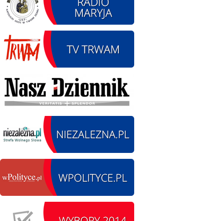
12.08.2026 r. -
SIERPIEŃ
Oddanie drogi.
12
Kiełbasy
czytaj więcej
13.09.2026 r. -Zlot
SIERPIEŃ
Pojazdów
13
zabytkowych. Wieluń
Ożarów
czytaj więcej
14.08.2026 r. - Dzień
SIERPIEŃ
Kiernozkiego Dzika.