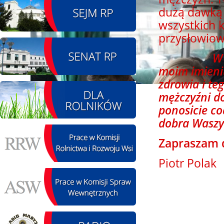
dużą dawką 
08.08.2026 r. - Piknik
SIERPIEŃ
wszystkich k
integracyjny. Krępa
08
przysłowiow
60 u Sołtysa
czytaj więcej
W drodze p
moim imieniu
zdrowia i teg
mężczyźni doc
09.08.2026 r. -
SIERPIEŃ
ponosicie co
Jubileusz OSP. Żerniki
09
czytaj więcej
dobra Waszyc
Zapraszam d
Piotr Polak
11.08.2026 r. -
SIERPIEŃ
Popisanie unowy z
11
firmą Boenig. Łódź
czytaj więcej