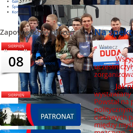
Galeria
Śpiewnik
Kontakt
Na spekt
Zapowiedzi wydarzeń
08.08.2026 r. -
«
Wstecz
SIERPIEŃ
Babskie Potyczki.
08
Rychłocice
Wszystkie
czytaj więcej
uczestniczył
zorganizowa
Jak nie o
wystawiany 
08.08.2026 r. -
SIERPIEŃ
P
owstał na
Dożynki i
08
Miętomania, Bielawy
politycznym
czytaj więcej
ciekawych p
między myśl
mężczyzn. T