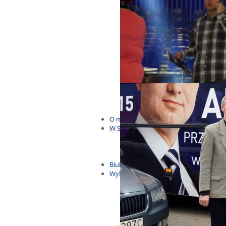
Budżet Obywatelski 2021
Dla dzieci i młodzieży
Msze, marsze i wiece
KOLONIE 2022
Wybory samorządowe 2018
Dożynki 2014
EUROWYBORY 2019
Debaty i spotkania 2016
Debaty i spotkania 2019
wybory
Kolonie Stegna 2020
Spotkanie w Bronowie
WYJAZDY
O mnie
W Sejmie
Patroni Roku 2016
Św. Jan Paweł II Patronem Roku
10.04.2014 - Czwarta Roczniica 
Biuletyny
Wybory
Wybory samorządowe
Wybory parlamentarne
Wybory do Parlamentu Europej
Wybory prezydenckie 2020
Wybory 2014