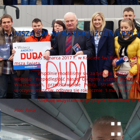
MSZA ŚW. W INTENCJI ŻOŁNIERZY
«
Wstecz
Dziś 5 marca 2017 r. w Kościele św. Katarzyny w Pod
msza święta.
Wspólnie modliliśmy się za tych, co jeszcze wiele lat
wolność i niepodległość naszej Ojczyzny. Licznie przybyły
Wartkowicach, przedstawiciele Policji, Straży Pożarny
uroczysta msza św. odbywa się rokrocznie 1 marca lub w pi
Dziękuję wszystkim za przybycie i modlitwę za N
Piotr Polak