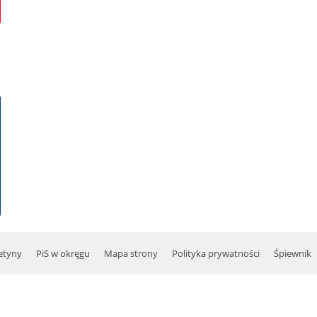
etyny
PiS w okręgu
Mapa strony
Polityka prywatności
Śpiewnik