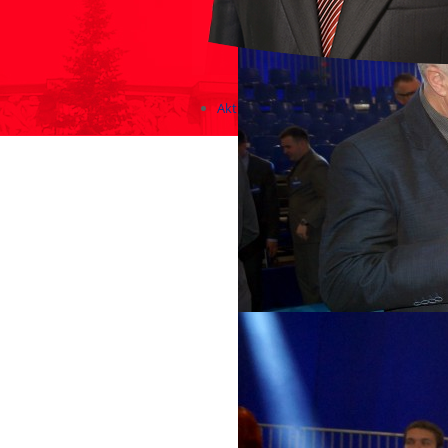
Aktualności
Zapowiedzi wydarzeń
KONKURSY 2020 - 2026
KOLONIE 2021 - 2026
Imprezy kulturalne - zaproszeni
Różne
Konkursy 2017/2018
KONKURSY 2016/2017
KONKURSY 2015/2016
Konkursy 2014/2015
Teatralne
Wizyty w Parlamencie i Ministe
Spotkania i debaty, PROTESTY,
Debaty i spotkania 2017
Konkursy 2014
Różne
Praca w kampanii
Imprezy różne
Sejmowe