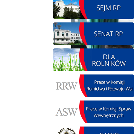
08.08.2026 r. - Piknik
SIERPIEŃ
integracyjny. Krępa
08
60 u Sołtysa
czytaj więcej
09.08.2026 r. -
SIERPIEŃ
Jubileusz OSP. Żerniki
09
czytaj więcej
12.08.2026 r. -
SIERPIEŃ
Oddanie drogi.
12
Kiełbasy
czytaj więcej