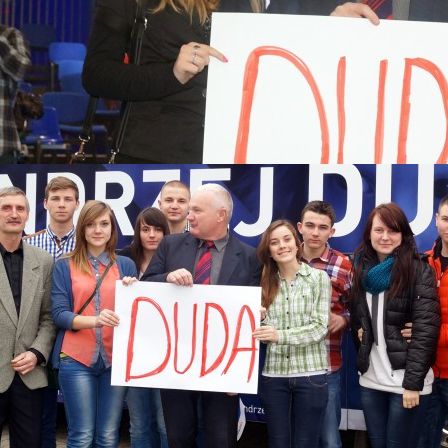
 2015
Katastrofy Smoleńskiej
skiego