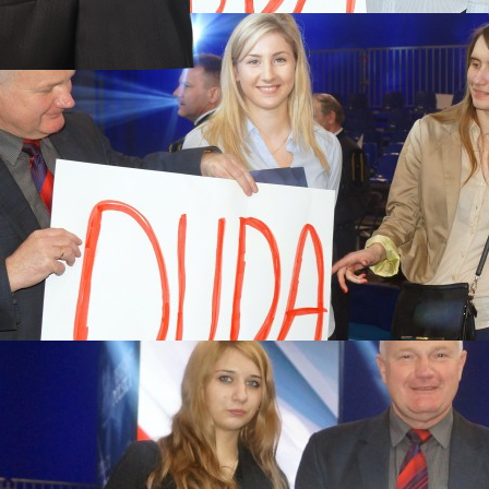
a 2017
rstwach
 MARSZE