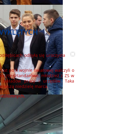
 WYKLĘTYCH
dębicach odbyła się uroczysta
 po II wojnie światowej walczyli o
 poczty sztandarowe, młodzież z ZS w
ch, zakładów pracy i urzędów. Taka
erwszą niedzielę marca.
iezłomnych.