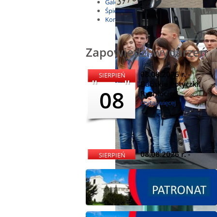
Galeria
Śpiewnik
Kontakt
Zapowiedzi wydarzeń
08.08.2026 r. -
SIERPIEŃ
Babskie Potyczki.
08
Rychłocice
czytaj więcej
08.08.2026 r. -
SIERPIEŃ
Dożynki i
08
Miętomania, Bielawy
czytaj więcej