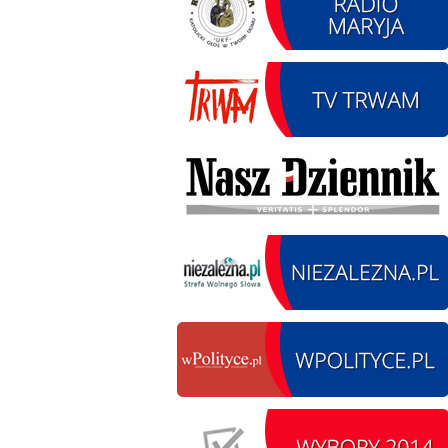
14.08.2026 r. - Dzień
SIERPIEŃ
Kiernozkiego Dzika.
14
Kiernozia
czytaj więcej
15.08.2026 r. -Święto
SIERPIEŃ
Wojska Polskiego.
15
Łódź
czytaj więcej
15.08.2026
SIERPIEŃ
Chrzanisko.