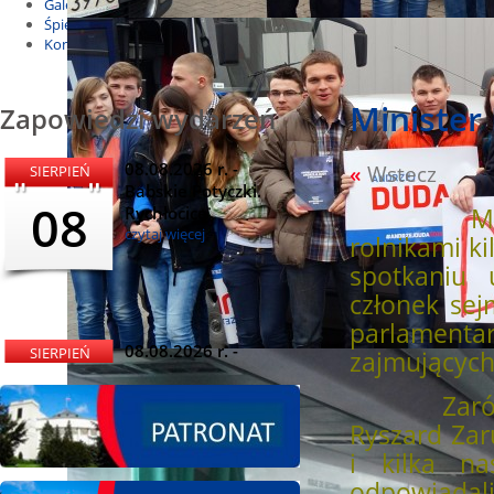
Galeria
Śpiewnik
Kontakt
Minister
Zapowiedzi wydarzeń
08.08.2026 r. -
«
Wstecz
SIERPIEŃ
Babskie Potyczki.
08
Rychłocice
Minister 
czytaj więcej
rolnikami k
spotkaniu u
członek sej
parlament
08.08.2026 r. -
SIERPIEŃ
zajmujących
Dożynki i
08
Miętomania, Bielawy
Zarówno mi
czytaj więcej
Ryszard Zar
i kilka na
odpowiadali