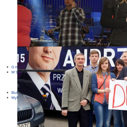
Budżet Obywatelski 2021
Dla dzieci i młodzieży
Msze, marsze i wiece
KOLONIE 2022
Wybory samorządowe 2018
Dożynki 2014
EUROWYBORY 2019
Debaty i spotkania 2016
Debaty i spotkania 2019
wybory
Kolonie Stegna 2020
Spotkanie w Bronowie
WYJAZDY
O mnie
W Sejmie
Patroni Roku 2016
Św. Jan Paweł II Patronem Roku 2015
10.04.2014 - Czwarta Roczniica Katastrofy Smoleńskiej
Biuletyny
Wybory
Wybory samorządowe
Wybory parlamentarne
Wybory do Parlamentu Europejskiego
Wybory prezydenckie 2020
Wybory 2014