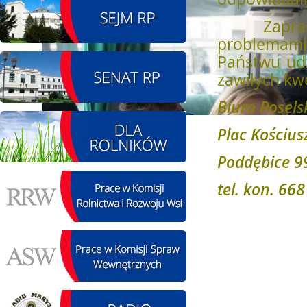
Zapraszamy
08.08.2026 r. - Piknik
SIERPIEŃ
integracyjny. Krępa
problemami 
08
60 u Sołtysa
Państwu udz
czytaj więcej
zawiłych kwe
Biuro Posels
Plac Kościus
09.08.2026 r. -
SIERPIEŃ
Jubileusz OSP. Żerniki
Poddębice 9
09
czytaj więcej
tel. kon. 66
12.08.2026 r. -
SIERPIEŃ
Oddanie drogi.
12
Kiełbasy
czytaj więcej