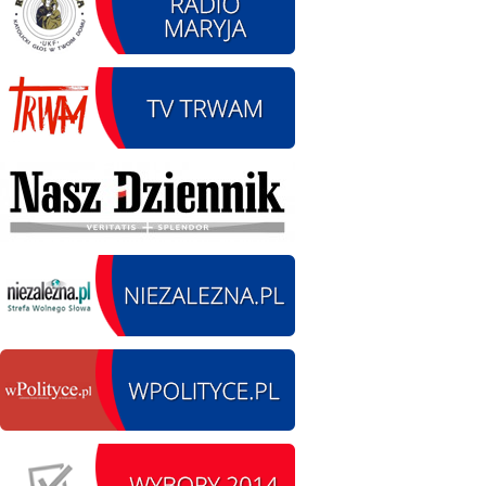
14.08.2026 r. - Dzień
SIERPIEŃ
Kiernozkiego Dzika.
14
Kiernozia
czytaj więcej
15.08.2026 r. -Święto
SIERPIEŃ
Wojska Polskiego.
15
Łódź
czytaj więcej
15.08.2026
SIERPIEŃ
Chrzanisko.