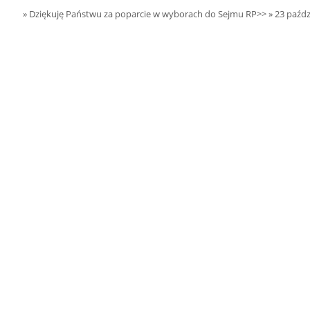
29.08.2026 r. -
SIERPIEŃ
» Dziękuję Państwu za poparcie w wyborach do Sejmu RP>>
» 23 paźdz
Dożynki Widawa
20
czytaj więcej
22.08.2026 r. -
SIERPIEŃ
Jubileusz OSP.
22
Sokołów Kolonia
czytaj więcej
23.08.2026 r. -
SIERPIEŃ
Dożynki Gminne.
23
Błaszki
czytaj więcej