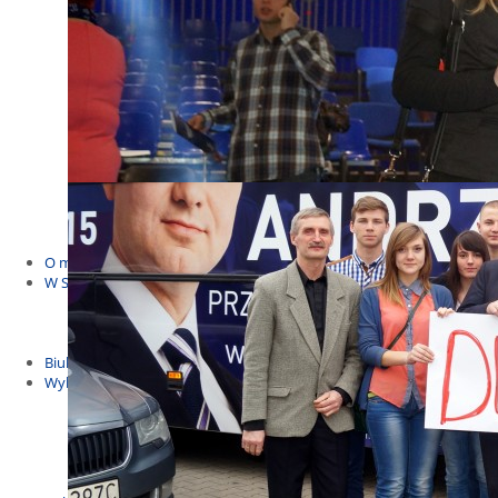
Budżet Obywatelski 2021
Dla dzieci i młodzieży
Msze, marsze i wiece
KOLONIE 2022
Wybory samorządowe 2018
Dożynki 2014
EUROWYBORY 2019
Debaty i spotkania 2016
Debaty i spotkania 2019
wybory
Kolonie Stegna 2020
Spotkanie w Bronowie
WYJAZDY
O mnie
W Sejmie
Patroni Roku 2016
Św. Jan Paweł II Patronem Roku 2015
10.04.2014 - Czwarta Roczniica Katastrofy Smoleńskiej
Biuletyny
Wybory
Wybory samorządowe
Wybory parlamentarne
Wybory do Parlamentu Europejskiego
Wybory prezydenckie 2020
Wybory 2014