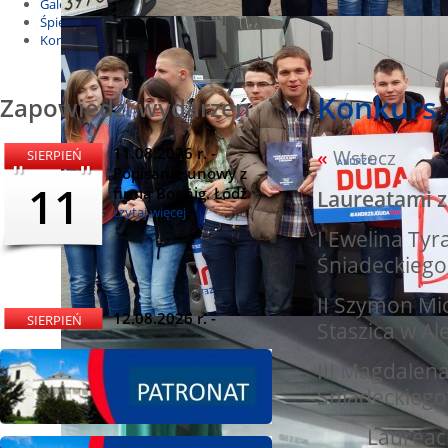
Galeria
Śpiewnik
Kontakt
Konkurs Ż
Zapowiedzi wydarzeń
11.08.2026 r. -
«
Wstecz
SIERPIEŃ
Popisanie unowy z
11
firmą Boenig. Łódź
Laureatami zo
czytaj więcej
I Ewelina Tyr
Śniadeckiego
II Szymon Mi
12.08.2026 r. -
SIERPIEŃ
Staszica w A
Oddanie drogi.
12
Kiełbasy
III Magdalena
czytaj więcej
Śniadeckiego
Laureaci z p