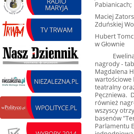
Pabianicach;
Maciej Zatorsk
Zduńskiej Wol
15.08.2026
SIERPIEŃ
Chrzanisko.
15
Hubert Tomcz
Siemkowice
czytaj więcej
w Głownie
Ewelina Tyr
nagrody - tab
Magdalena Ha
15.08.2026 r. -
SIERPIEŃ
wartościowe 
Oddanie budynku.
15
teatralny or
Wielgie
czytaj więcej
Pęczniewa. D
również nagro
wszyscy otrz
basenów "Ter
15.08.2026 r. -
SIERPIEŃ
Parlamentu E
Dożynki Parafialne.
jednodniową 