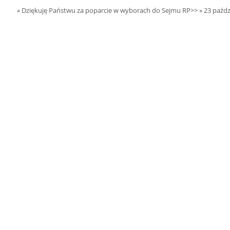
16.08.2026 r. -
SIERPIEŃ
» Dziękuję Państwu za poparcie w wyborach do Sejmu RP>>
» 23 paźdz
Ludowe rozpoczęcie
16
lata w Żernikach
czytaj więcej
22.08.2026 r. -
SIERPIEŃ
Jubileusz OSP.
22
Sokołów Kolonia
czytaj więcej
22.08.2026 r. -
SIERPIEŃ
Zawody Powiatowe.
22
Warta
czytaj więcej