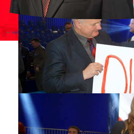
Aktualności
Zapowiedzi wydarzeń
KONKURSY 2020 - 2026
KOLONIE 2021 - 2026
Imprezy kulturalne - zaproszenia 2017
Różne
Konkursy 2017/2018
KONKURSY 2016/2017
KONKURSY 2015/2016
Konkursy 2014/2015
Teatralne
Wizyty w Parlamencie i Ministerstwach
Spotkania i debaty, PROTESTY, MARSZE
Debaty i spotkania 2017
Konkursy 2014
Różne
Praca w kampanii
Imprezy różne
Sejmowe