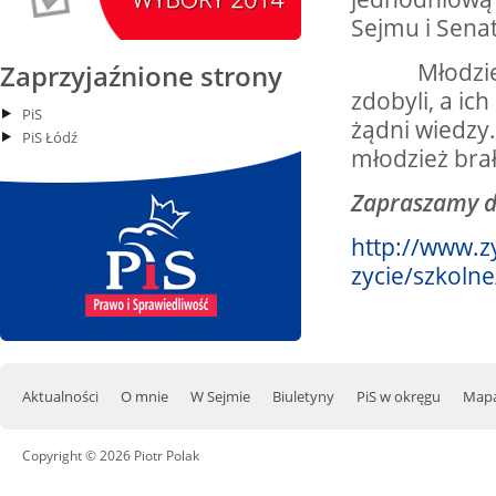
15
Małyń
Sejmu i Sena
czytaj więcej
Młodzieży g
Zaprzyjaźnione strony
zdobyli, a ic
PiS
żądni wiedzy.
PiS Łódź
15.08.2026 r. -
SIERPIEŃ
młodzież bra
Obchody Rocznicy
15
Bitwy Warszawskiej.
Zapraszamy d
Plecka Dąbrowa
czytaj więcej
http://www.z
zycie/szkoln
16.08.2026 r. -
SIERPIEŃ
Jubileusz OSP. Stok
16
Polski
czytaj więcej
Aktualności
O mnie
W Sejmie
Biuletyny
PiS w okręgu
Mapa
Copyright © 2026 Piotr Polak