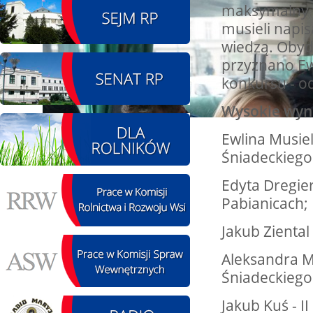
maksymalny wy
13.09.2026 r. -Zlot
musieli napis
SIERPIEŃ
Pojazdów
wiedzą. Obyd
13
zabytkowych. Wieluń
przyznano Ew
Ożarów
konkursu - od
czytaj więcej
Wysokie wyni
Ewlina Musiel
14.08.2026 r. - Dzień
SIERPIEŃ
Kiernozkiego Dzika.
Śniadeckiego
14
Kiernozia
czytaj więcej
Edyta Dregier
Pabianicach;
Jakub Ziental
15.08.2026 r. -Święto
Aleksandra M
SIERPIEŃ
Wojska Polskiego.
Śniadeckiego
15
Łódź
czytaj więcej
Jakub Kuś - I