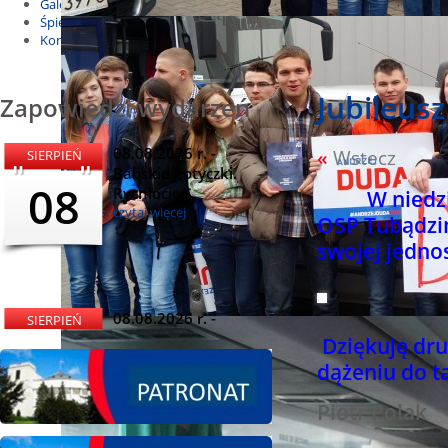
Galeria
Śpiewnik
Kontakt
Jubileus
Zapowiedzi wydarzeń
08.08.2026 r. -
«
Wstecz
SIERPIEŃ
Babskie Potyczki.
08
Rychłocice
W niedzi
czytaj więcej
OSP Tubądzin 
swojej jednos
08.08.2026 r. -
SIERPIEŃ
Dożynki i
Dziękuję dru
08
Miętomania, Bielawy
dążeniu do t
czytaj więcej
Piotr Polak