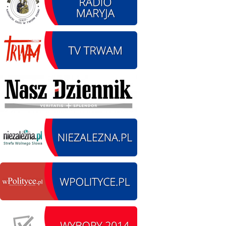
12.08.2026 r. -
SIERPIEŃ
Oddanie drogi.
12
Kiełbasy
czytaj więcej
13.09.2026 r. -Zlot
SIERPIEŃ
Pojazdów
13
zabytkowych. Wieluń
Ożarów
czytaj więcej
14.08.2026 r. - Dzień
SIERPIEŃ
Kiernozkiego Dzika.