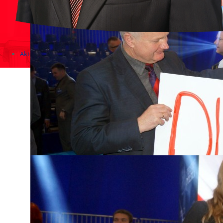
Aktualności
Zapowiedzi wydarzeń
KONKURSY 2020 - 2026
KOLONIE 2021 - 2026
Imprezy kulturalne - zaproszenia 2017
Różne
Konkursy 2017/2018
KONKURSY 2016/2017
KONKURSY 2015/2016
Konkursy 2014/2015
Teatralne
Wizyty w Parlamencie i Ministerstwach
Spotkania i debaty, PROTESTY, MARSZE
Debaty i spotkania 2017
Konkursy 2014
Różne
Praca w kampanii
Imprezy różne
Sejmowe