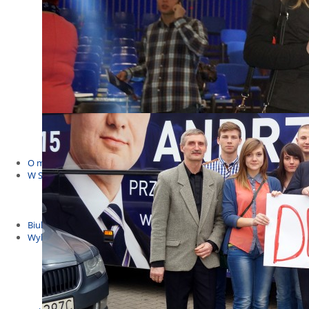
Budżet Obywatelski 2021
Dla dzieci i młodzieży
Msze, marsze i wiece
KOLONIE 2022
Wybory samorządowe 2018
Dożynki 2014
EUROWYBORY 2019
Debaty i spotkania 2016
Debaty i spotkania 2019
wybory
Kolonie Stegna 2020
Spotkanie w Bronowie
WYJAZDY
O mnie
W Sejmie
Patroni Roku 2016
Św. Jan Paweł II Patronem Roku 2015
10.04.2014 - Czwarta Roczniica Katastrofy Smoleńskiej
Biuletyny
Wybory
Wybory samorządowe
Wybory parlamentarne
Wybory do Parlamentu Europejskiego
Wybory prezydenckie 2020
Wybory 2014