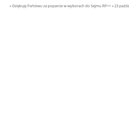
15.08.2026 r. -
SIERPIEŃ
» Dziękuję Państwu za poparcie w wyborach do Sejmu RP>>
» 23 paźdz
Oddanie budynku.
15
Wielgie
czytaj więcej
15.08.2026 r. -
SIERPIEŃ
Dożynki Parafialne.
15
Małyń
czytaj więcej
15.08.2026 r. -
SIERPIEŃ
ObchodyRocznicy
15
Bitwy Warszawskiej.
Plecka Dąbrowa
czytaj więcej