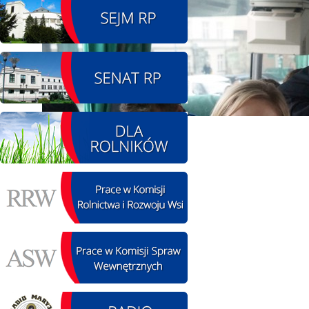
08.08.2026 r. - Piknik
SIERPIEŃ
integracyjny. Krępa
08
60 u Sołtysa
czytaj więcej
09.08.2026 r. -
SIERPIEŃ
Jubileusz OSP. Żerniki
09
czytaj więcej
11.08.2026 r. -
SIERPIEŃ
Popisanie unowy z
11
firmą Boenig. Łódź
czytaj więcej