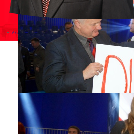
Aktualności
Zapowiedzi wydarzeń
KONKURSY 2020 - 2026
KOLONIE 2021 - 2026
Imprezy kulturalne - zaproszenia 2017
Różne
Konkursy 2017/2018
KONKURSY 2016/2017
KONKURSY 2015/2016
Konkursy 2014/2015
Teatralne
Wizyty w Parlamencie i Ministerstwach
Spotkania i debaty, PROTESTY, MARSZE
Debaty i spotkania 2017
Konkursy 2014
Różne
Praca w kampanii
Imprezy różne
Sejmowe