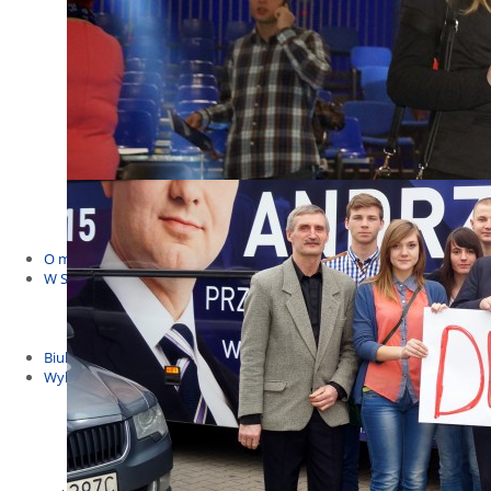
Budżet Obywatelski 2021
Dla dzieci i młodzieży
Msze, marsze i wiece
KOLONIE 2022
Wybory samorządowe 2018
Dożynki 2014
EUROWYBORY 2019
Debaty i spotkania 2016
Debaty i spotkania 2019
wybory
Kolonie Stegna 2020
Spotkanie w Bronowie
WYJAZDY
O mnie
W Sejmie
Patroni Roku 2016
Św. Jan Paweł II Patronem Roku 2015
10.04.2014 - Czwarta Roczniica Katastrofy Smoleńskiej
Biuletyny
Wybory
Wybory samorządowe
Wybory parlamentarne
Wybory do Parlamentu Europejskiego
Wybory prezydenckie 2020
Wybory 2014