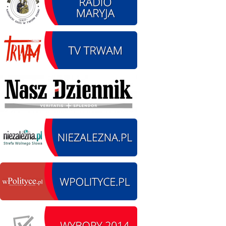
12.08.2026 r. -
SIERPIEŃ
Oddanie drogi.
12
Kiełbasy
czytaj więcej
13.09.2026 r. -Zlot
SIERPIEŃ
Pojazdów
13
zabytkowych. Wieluń
Ożarów
czytaj więcej
14.08.2026 r. - Dzień
SIERPIEŃ
Kiernozkiego Dzika.