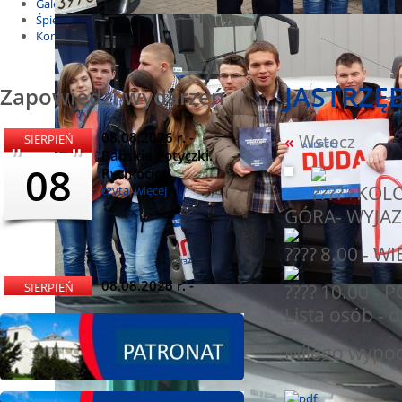
Galeria
Śpiewnik
Kontakt
JASTRZĘB
Zapowiedzi wydarzeń
08.08.2026 r. -
«
Wstecz
SIERPIEŃ
Babskie Potyczki.
08
Rychłocice
KOLO
czytaj więcej
GÓRA- WYJA
8.00 - W
08.08.2026 r. -
10.00 - P
SIERPIEŃ
Dożynki i
Lista osób - 
08
Miętomania, Bielawy
czytaj więcej
Miłego wypo