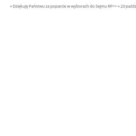
15.08.2026 r. -
SIERPIEŃ
» Dziękuję Państwu za poparcie w wyborach do Sejmu RP>>
» 23 paźdz
Oddanie budynku.
15
Wielgie
czytaj więcej
15.08.2026 r. -
SIERPIEŃ
Dożynki Parafialne.
15
Małyń
czytaj więcej
15.08.2026 r. -
SIERPIEŃ
ObchodyRocznicy
15
Bitwy Warszawskiej.
Plecka Dąbrowa
czytaj więcej