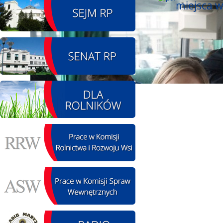
miejsca w
08.08.2026 r. - Piknik
SIERPIEŃ
integracyjny. Krępa
08
60 u Sołtysa
czytaj więcej
09.08.2026 r. -
SIERPIEŃ
Jubileusz OSP. Żerniki
09
czytaj więcej
11.08.2026 r. -
SIERPIEŃ
Popisanie unowy z
11
firmą Boenig. Łódź
czytaj więcej