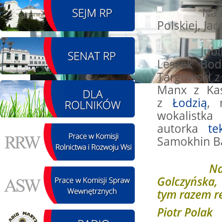
Na urocz
08.08.2026 r. - Piknik
SIERPIEŃ
Polskiej, Ja
integracyjny. Krępa
08
60 u Sołtysa
czytaj więcej
Jubileusz
Leszek Bod
Targowski z
Manx z Kasi
09.08.2026 r. -
z
Łodzią
, 
SIERPIEŃ
Jubileusz OSP. Żerniki
wokali
09
czytaj więcej
autorka
t
Samokhin B
Na koncer
Golczyńska,
11.08.2026 r. -
SIERPIEŃ
Popisanie unowy z
tym razem r
11
firmą Boenig. Łódź
Piotr Polak
czytaj więcej