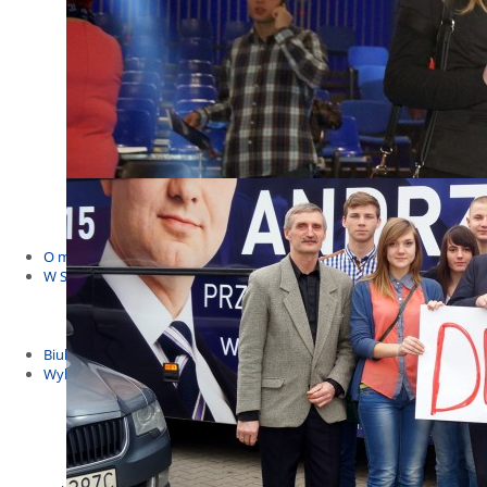
Budżet Obywatelski 2021
Dla dzieci i młodzieży
Msze, marsze i wiece
KOLONIE 2022
Wybory samorządowe 2018
Dożynki 2014
EUROWYBORY 2019
Debaty i spotkania 2016
Debaty i spotkania 2019
wybory
Kolonie Stegna 2020
Spotkanie w Bronowie
WYJAZDY
O mnie
W Sejmie
Patroni Roku 2016
Św. Jan Paweł II Patronem Roku 2015
10.04.2014 - Czwarta Roczniica Katastrofy Smoleńskiej
Biuletyny
Wybory
Wybory samorządowe
Wybory parlamentarne
Wybory do Parlamentu Europejskiego
Wybory prezydenckie 2020
Wybory 2014