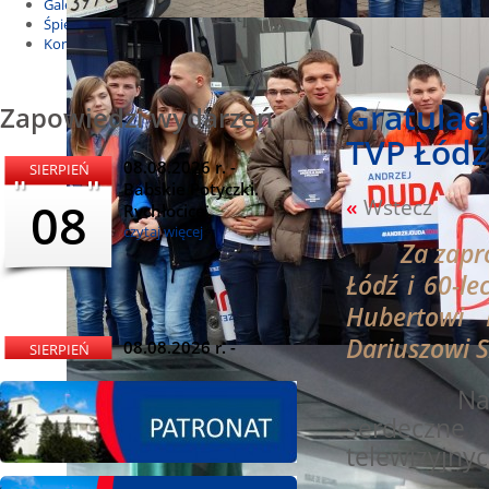
Galeria
Śpiewnik
Kontakt
Gratulacj
Zapowiedzi wydarzeń
TVP Łódź
08.08.2026 r. -
SIERPIEŃ
Babskie Potyczki.
08
«
Wstecz
Rychłocice
czytaj więcej
Za zaprosze
Łódź i 60-l
Hubertowi 
Dariuszowi 
08.08.2026 r. -
SIERPIEŃ
Dożynki i
08
Miętomania, Bielawy
Na ich rę
czytaj więcej
serdeczne 
telewizyjnyc