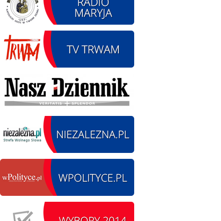
12.08.2026 r. -
SIERPIEŃ
Oddanie drogi.
12
Kiełbasy
czytaj więcej
13.09.2026 r. -Zlot
SIERPIEŃ
Pojazdów
13
zabytkowych. Wieluń
Ożarów
czytaj więcej
14.08.2026 r. - Dzień
SIERPIEŃ
Kiernozkiego Dzika.