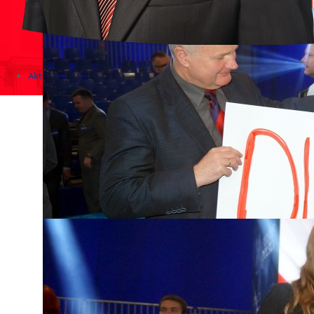
Aktualności
Zapowiedzi wydarzeń
KONKURSY 2020 - 2026
KOLONIE 2021 - 2026
Imprezy kulturalne - zaproszenia 2017
Różne
Konkursy 2017/2018
KONKURSY 2016/2017
KONKURSY 2015/2016
Konkursy 2014/2015
Teatralne
Wizyty w Parlamencie i Ministerstwach
Spotkania i debaty, PROTESTY, MARSZE
Debaty i spotkania 2017
Konkursy 2014
Różne
Praca w kampanii
Imprezy różne
Sejmowe