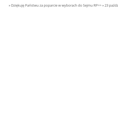
15.08.2026 r. -
SIERPIEŃ
» Dziękuję Państwu za poparcie w wyborach do Sejmu RP>>
» 23 paźdz
Oddanie budynku.
15
Wielgie
czytaj więcej
15.08.2026 r. -
SIERPIEŃ
Dożynki Parafialne.
15
Małyń
czytaj więcej
15.08.2026 r. -
SIERPIEŃ
ObchodyRocznicy
15
Bitwy Warszawskiej.
Plecka Dąbrowa
czytaj więcej