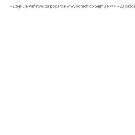
29.08.2026 r. -
SIERPIEŃ
» Dziękuję Państwu za poparcie w wyborach do Sejmu RP>>
» 23 paźdz
Dożynki Widawa
20
czytaj więcej
22.08.2026 r. -
SIERPIEŃ
Jubileusz OSP.
22
Sokołów Kolonia
czytaj więcej
23.08.2026 r. -
SIERPIEŃ
Dożynki Gminne.
23
Błaszki
czytaj więcej