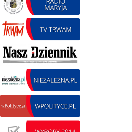
14.08.2026 r. - Dzień
SIERPIEŃ
Kiernozkiego Dzika.
14
Kiernozia
czytaj więcej
15.08.2026 r. -Święto
SIERPIEŃ
Wojska Polskiego.
15
Łódź
czytaj więcej
15.08.2026
SIERPIEŃ
Chrzanisko.