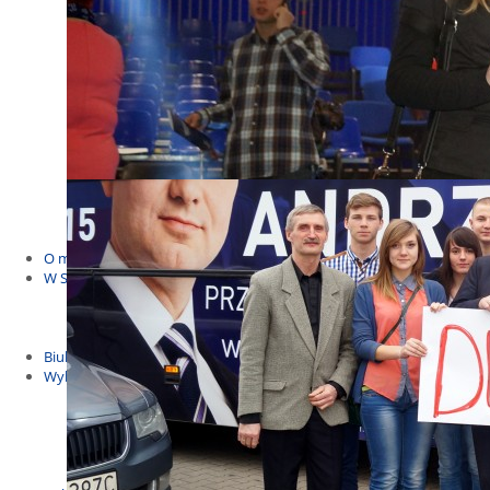
Budżet Obywatelski 2021
Dla dzieci i młodzieży
Msze, marsze i wiece
KOLONIE 2022
Wybory samorządowe 2018
Dożynki 2014
EUROWYBORY 2019
Debaty i spotkania 2016
Debaty i spotkania 2019
wybory
Kolonie Stegna 2020
Spotkanie w Bronowie
WYJAZDY
O mnie
W Sejmie
Patroni Roku 2016
Św. Jan Paweł II Patronem Roku 2015
10.04.2014 - Czwarta Roczniica Katastrofy Smoleńskiej
Biuletyny
Wybory
Wybory samorządowe
Wybory parlamentarne
Wybory do Parlamentu Europejskiego
Wybory prezydenckie 2020
Wybory 2014