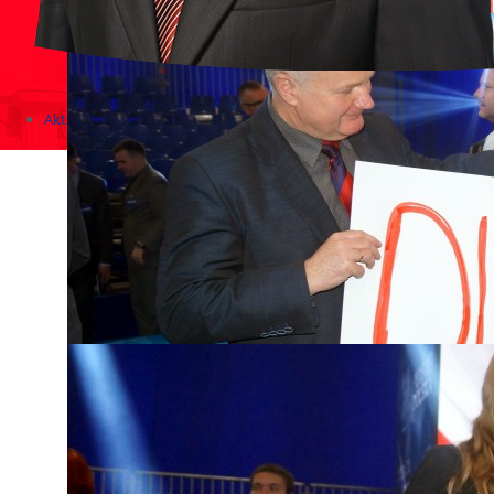
Aktualności
Zapowiedzi wydarzeń
KONKURSY 2020 - 2026
KOLONIE 2021 - 2026
Imprezy kulturalne - zaproszenia 2017
Różne
Konkursy 2017/2018
KONKURSY 2016/2017
KONKURSY 2015/2016
Konkursy 2014/2015
Teatralne
Wizyty w Parlamencie i Ministerstwach
Spotkania i debaty, PROTESTY, MARSZE
Debaty i spotkania 2017
Konkursy 2014
Różne
Praca w kampanii
Imprezy różne
Sejmowe