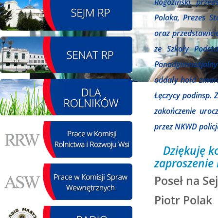
Rogoziński, prze
08.08.2026 r. - Piknik
Polaka, Prezes S
SIERPIEŃ
integracyjny. Krępa
oraz przedstawici
08
60 u Sołtysa
czytaj więcej
ze Szkoły Podst
Ponadgimnazjalnyc
oddały hołd zmar
Łęczycy podinsp. 
09.08.2026 r. -
SIERPIEŃ
Jubileusz OSP. Żerniki
zakończenie uroc
09
czytaj więcej
przez NKWD policj
Dziękuję ko
zaproszenie 
12.08.2026 r. -
Poseł na S
SIERPIEŃ
Oddanie drogi.
12
Kiełbasy
Piotr Polak
czytaj więcej