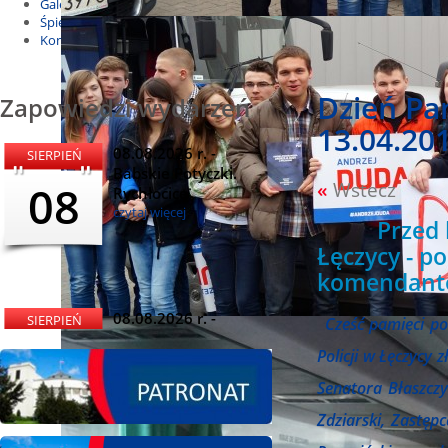
Galeria
Śpiewnik
Kontakt
Dzień Pa
Zapowiedzi wydarzeń
13.04.20
08.08.2026 r. -
SIERPIEŃ
Babskie Potyczki.
08
«
Wstecz
Rychłocice
czytaj więcej
Przed bud
Łęczycy - p
komendantów
08.08.2026 r. -
SIERPIEŃ
Cześć pamięci 
Dożynki i
08
Policji w Łęczycy 
Miętomania, Bielawy
czytaj więcej
Senatora Błaszczy
Zdziarski, Zastęp