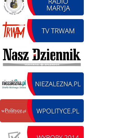
13.09.2026 r. -Zlot
SIERPIEŃ
Pojazdów
13
zabytkowych. Wieluń
Ożarów
czytaj więcej
14.08.2026 r. - Dzień
SIERPIEŃ
Kiernozkiego Dzika.
14
Kiernozia
czytaj więcej
15.08.2026 r. -Święto
SIERPIEŃ
Wojska Polskiego.