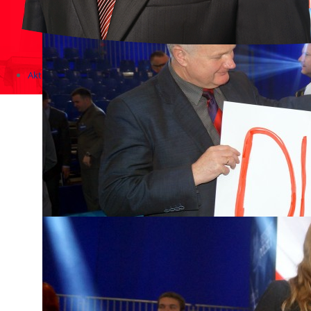
Aktualności
Zapowiedzi wydarzeń
KONKURSY 2020 - 2026
KOLONIE 2021 - 2026
Imprezy kulturalne - zaproszenia 2017
Różne
Konkursy 2017/2018
KONKURSY 2016/2017
KONKURSY 2015/2016
Konkursy 2014/2015
Teatralne
Wizyty w Parlamencie i Ministerstwach
Spotkania i debaty, PROTESTY, MARSZE
Debaty i spotkania 2017
Konkursy 2014
Różne
Praca w kampanii
Imprezy różne
Sejmowe