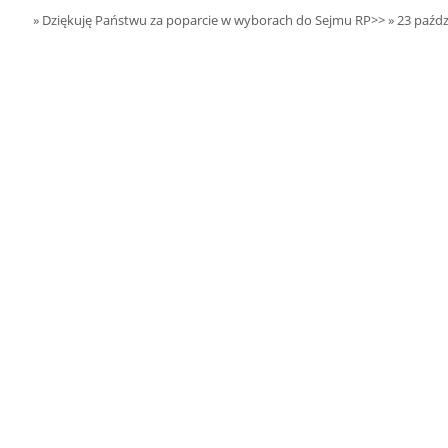
15.08.2026 r. -
SIERPIEŃ
» Dziękuję Państwu za poparcie w wyborach do Sejmu RP>>
» 23 paźdz
Dożynki Parafialne.
15
Małyń
czytaj więcej
15.08.2026 r. -
SIERPIEŃ
ObchodyRocznicy
15
Bitwy Warszawskiej.
Plecka Dąbrowa
czytaj więcej
16.08.2026 r. -
SIERPIEŃ
Jubileusz OSP. Stok
16
Polski
czytaj więcej