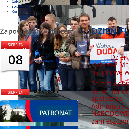
Galeria
Śpiewnik
Kontakt
DZIEŃ FL
Zapowiedzi wydarzeń
08.08.2026 r. -
«
Wstecz
SIERPIEŃ
Babskie Potyczki.
08
Rychłocice
Dzień Flag
czytaj więcej
jest od 2 Ma
narodowe ws
To też dob
barw narod
08.08.2026 r. -
SIERPIEŃ
społeczn
Dożynki i
08
Miętomania, Bielawy
Administra
czytaj więcej
NARODOWE Z
zamieszczon