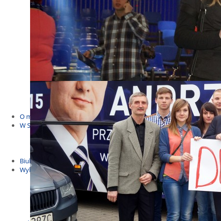
Budżet Obywatelski 2021
Dla dzieci i młodzieży
Msze, marsze i wiece
KOLONIE 2022
Wybory samorządowe 2018
Dożynki 2014
EUROWYBORY 2019
Debaty i spotkania 2016
Debaty i spotkania 2019
wybory
Kolonie Stegna 2020
Spotkanie w Bronowie
WYJAZDY
O mnie
W Sejmie
Patroni Roku 2016
Św. Jan Paweł II Patronem Roku 2015
10.04.2014 - Czwarta Roczniica Katastrofy Smoleńskiej
Biuletyny
Wybory
Wybory samorządowe
Wybory parlamentarne
Wybory do Parlamentu Europejskiego
Wybory prezydenckie 2020
Wybory 2014