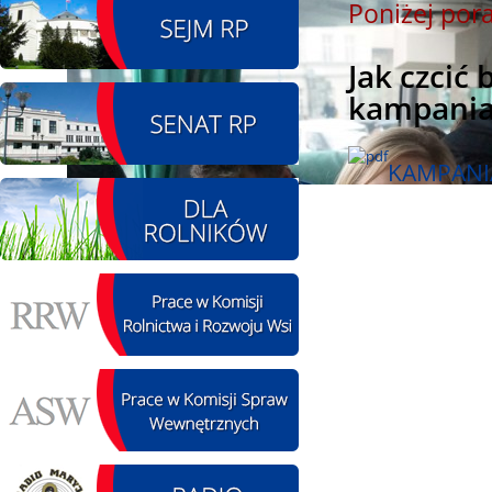
Poniżej por
08.08.2026 r. - Piknik
SIERPIEŃ
integracyjny. Krępa
Jak czcić
08
60 u Sołtysa
kampania
czytaj więcej
KAMPANI
09.08.2026 r. -
SIERPIEŃ
Jubileusz OSP. Żerniki
09
czytaj więcej
12.08.2026 r. -
SIERPIEŃ
Oddanie drogi.
12
Kiełbasy
czytaj więcej