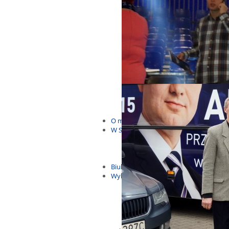
Budżet Obywatelski 2021
Dla dzieci i młodzieży
Msze, marsze i wiece
KOLONIE 2022
Wybory samorządowe 2018
Dożynki 2014
EUROWYBORY 2019
Debaty i spotkania 2016
Debaty i spotkania 2019
wybory
Kolonie Stegna 2020
Spotkanie w Bronowie
WYJAZDY
O mnie
W Sejmie
Patroni Roku 2016
Św. Jan Paweł II Patronem Roku
10.04.2014 - Czwarta Roczniica 
Biuletyny
Wybory
Wybory samorządowe
Wybory parlamentarne
Wybory do Parlamentu Europej
Wybory prezydenckie 2020
Wybory 2014