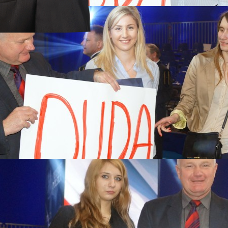
a 2017
rstwach
 MARSZE