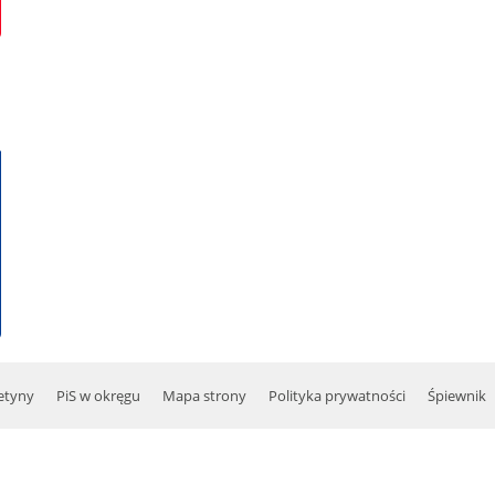
etyny
PiS w okręgu
Mapa strony
Polityka prywatności
Śpiewnik