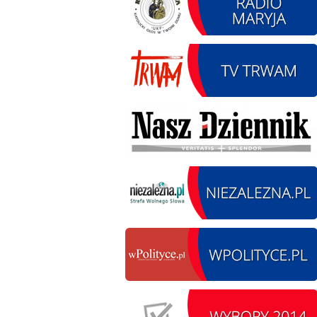
13.09.2026 r. -Zlot
SIERPIEŃ
Pojazdów
13
zabytkowych. Wieluń
Ożarów
czytaj więcej
14.08.2026 r. - Dzień
SIERPIEŃ
Kiernozkiego Dzika.
14
Kiernozia
czytaj więcej
15.08.2026 r. -Święto
SIERPIEŃ
Wojska Polskiego.