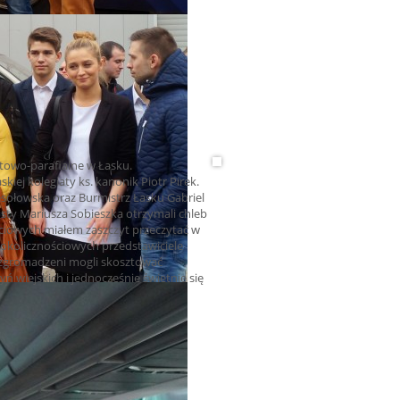
owo-parafialne w Łasku.
kiej kolegiaty ks. kanonik Piotr Pirek.
esołowska oraz Burmistrz Łasku Gabriel
osty Mariusza Sobieszka otrzymali chleb
ciowych miałem zaszczyt przeczytać w
h okolicznościowych przedstawiciele
 zgromadzeni mogli skosztować
wiejskich i jednocześnie świetnie się