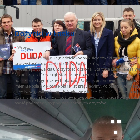
Dożynki w Łasku
«
Wstecz
Dnia 10.09.2017r (niedziela) odbyły się dożynki gminno-powiat
Uroczystość rozpoczęła się Mszą Świętą, którą odprawił proboszcz łas
Oficjalnego otwarcia uroczystości dokonali Starosta Łaski Teresa W
Szkudlarek, którzy z rąk starościny dożynek Mirosławy Pawlik i star
upieczony z tegorocznych plonów. Podczas przemówień okolicznoś
imieniu Posła RP Piotra Polaka list gratulacyjny. Po przemówieniac
sołectw wręczyli gościom dożynkowe wieńce. Po części obrzędowej
wyśmienitych lokalnych potraw przygotowanych przez koła gospodyń 
bawić podczas występów zaproszonych artystów.