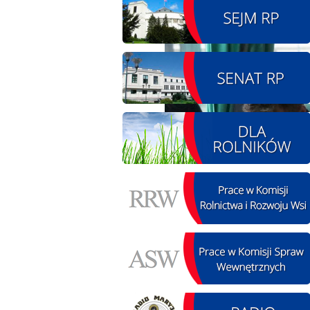
08.08.2026 r. - Piknik
SIERPIEŃ
integracyjny. Krępa
08
60 u Sołtysa
czytaj więcej
09.08.2026 r. -
SIERPIEŃ
Jubileusz OSP. Żerniki
09
czytaj więcej
12.08.2026 r. -
SIERPIEŃ
Oddanie drogi.
12
Kiełbasy
czytaj więcej