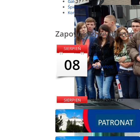
Galeria
Śpiewnik
Kontakt
Zapowiedzi wydarzeń
08.08.2026 r. -
SIERPIEŃ
Babskie Potyczki.
08
Rychłocice
czytaj więcej
08.08.2026 r. -
SIERPIEŃ
Dożynki i
08
Miętomania, Bielawy
czytaj więcej