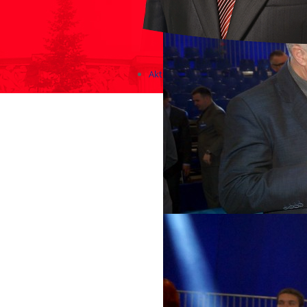
Aktualności
Zapowiedzi wydarzeń
KONKURSY 2020 - 2026
KOLONIE 2021 - 2026
Imprezy kulturalne - zaproszeni
Różne
Konkursy 2017/2018
KONKURSY 2016/2017
KONKURSY 2015/2016
Konkursy 2014/2015
Teatralne
Wizyty w Parlamencie i Ministe
Spotkania i debaty, PROTESTY,
Debaty i spotkania 2017
Konkursy 2014
Różne
Praca w kampanii
Imprezy różne
Sejmowe