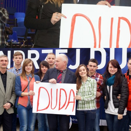
 2015
Katastrofy Smoleńskiej
skiego