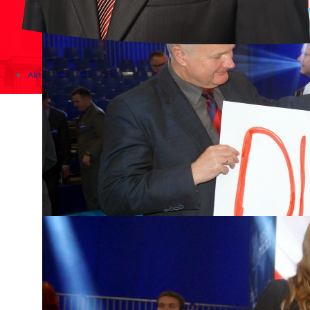
Aktualności
Zapowiedzi wydarzeń
KONKURSY 2020 - 2026
KOLONIE 2021 - 2026
Imprezy kulturalne - zaproszenia 2017
Różne
Konkursy 2017/2018
KONKURSY 2016/2017
KONKURSY 2015/2016
Konkursy 2014/2015
Teatralne
Wizyty w Parlamencie i Ministerstwach
Spotkania i debaty, PROTESTY, MARSZE
Debaty i spotkania 2017
Konkursy 2014
Różne
Praca w kampanii
Imprezy różne
Sejmowe