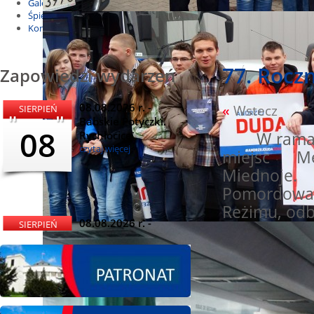
Galeria
Śpiewnik
Kontakt
77. Rocz
Zapowiedzi wydarzeń
08.08.2026 r. -
«
Wstecz
SIERPIEŃ
Babskie Potyczki.
08
Rychłocice
W ramac
czytaj więcej
miejsc Mę
Miednoje. U
Pomordowa
Reżimu, odb
08.08.2026 r. -
SIERPIEŃ
Dożynki i
08
Miętomania, Bielawy
czytaj więcej