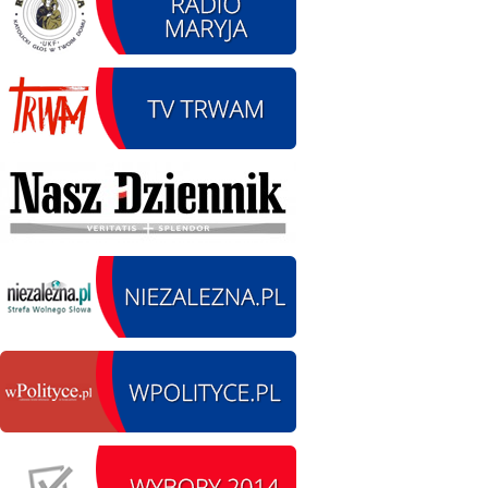
12.08.2026 r. -
SIERPIEŃ
Oddanie drogi.
12
Kiełbasy
czytaj więcej
13.09.2026 r. -Zlot
SIERPIEŃ
Pojazdów
13
zabytkowych. Wieluń
Ożarów
czytaj więcej
14.08.2026 r. - Dzień
SIERPIEŃ
Kiernozkiego Dzika.