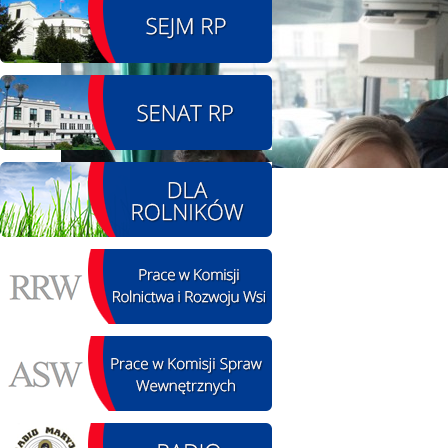
08.08.2026 r. - Piknik
SIERPIEŃ
integracyjny. Krępa
08
60 u Sołtysa
czytaj więcej
09.08.2026 r. -
SIERPIEŃ
Jubileusz OSP. Żerniki
09
czytaj więcej
11.08.2026 r. -
SIERPIEŃ
Popisanie unowy z
11
firmą Boenig. Łódź
czytaj więcej