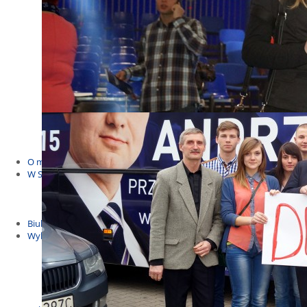
Budżet Obywatelski 2021
Dla dzieci i młodzieży
Msze, marsze i wiece
KOLONIE 2022
Wybory samorządowe 2018
Dożynki 2014
EUROWYBORY 2019
Debaty i spotkania 2016
Debaty i spotkania 2019
wybory
Kolonie Stegna 2020
Spotkanie w Bronowie
WYJAZDY
O mnie
W Sejmie
Patroni Roku 2016
Św. Jan Paweł II Patronem Roku 2015
10.04.2014 - Czwarta Roczniica Katastrofy Smoleńskiej
Biuletyny
Wybory
Wybory samorządowe
Wybory parlamentarne
Wybory do Parlamentu Europejskiego
Wybory prezydenckie 2020
Wybory 2014