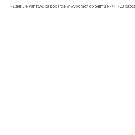
15.08.2026 r. -
SIERPIEŃ
» Dziękuję Państwu za poparcie w wyborach do Sejmu RP>>
» 23 paźdz
Oddanie budynku.
15
Wielgie
czytaj więcej
15.08.2026 r. -
SIERPIEŃ
Dożynki Parafialne.
15
Małyń
czytaj więcej
15.08.2026 r. -
SIERPIEŃ
ObchodyRocznicy
15
Bitwy Warszawskiej.
Plecka Dąbrowa
czytaj więcej