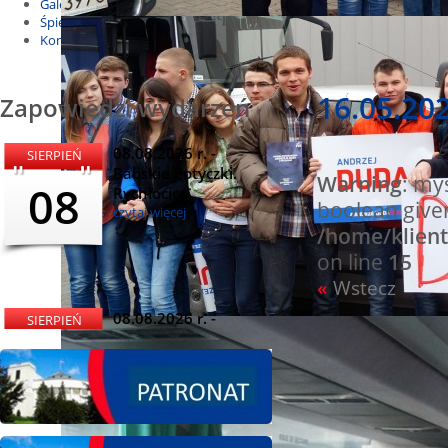
Galeria
Śpiewnik
Kontakt
16.05.20
Zapowiedzi wydarzeń
08.08.2026 r. -
SIERPIEŃ
Babskie Potyczki.
Warning
: my
08
Rychłocice
boolean give
czytaj więcej
/home/klient
on line
15
«
Wstecz
08.08.2026 r. -
SIERPIEŃ
Dożynki i
08
Miętomania, Bielawy
czytaj więcej