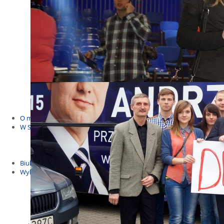
Budżet Obywatelski 2021
Dla dzieci i młodzieży
Msze, marsze i wiece
KOLONIE 2022
Wybory samorządowe 2018
Dożynki 2014
EUROWYBORY 2019
Debaty i spotkania 2016
Debaty i spotkania 2019
wybory
Kolonie Stegna 2020
Spotkanie w Bronowie
WYJAZDY
O mnie
W Sejmie
Patroni Roku 2016
Św. Jan Paweł II Patronem Roku 2015
10.04.2014 - Czwarta Roczniica Katastrofy Smoleńskiej
Biuletyny
Wybory
Wybory samorządowe
Wybory parlamentarne
Wybory do Parlamentu Europejskiego
Wybory prezydenckie 2020
Wybory 2014