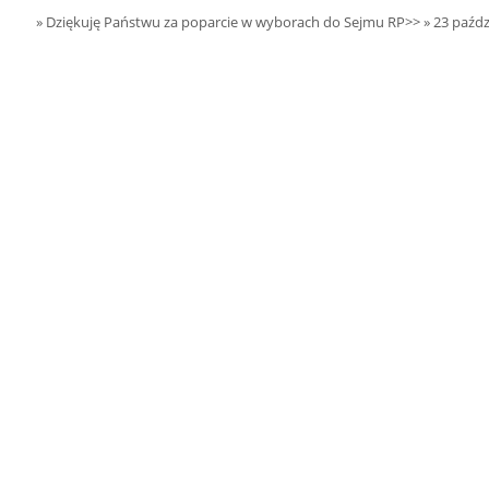
22.08.2026 r. -
SIERPIEŃ
» Dziękuję Państwu za poparcie w wyborach do Sejmu RP>>
» 23 paźdz
Jubileusz OSP.
22
Sokołów Kolonia
czytaj więcej
23.08.2026 r. -
SIERPIEŃ
Dożynki Gminne.
23
Błaszki
czytaj więcej
23.08.2026 r. -
SIERPIEŃ
Jubileusz OSP. Lipicze
23
czytaj więcej