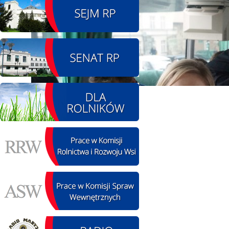
08.08.2026 r. - Piknik
SIERPIEŃ
integracyjny. Krępa
08
60 u Sołtysa
czytaj więcej
09.08.2026 r. -
SIERPIEŃ
Jubileusz OSP. Żerniki
09
czytaj więcej
12.08.2026 r. -
SIERPIEŃ
Oddanie drogi.
12
Kiełbasy
czytaj więcej