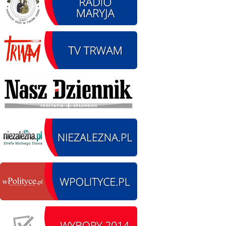
14.08.2026 r. - Dzień
SIERPIEŃ
Kiernozkiego Dzika.
14
Kiernozia
czytaj więcej
15.08.2026 r. -Święto
SIERPIEŃ
Wojska Polskiego.
15
Łódź
czytaj więcej
15.08.2026
SIERPIEŃ
Chrzanisko.