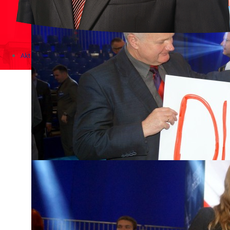
Aktualności
Zapowiedzi wydarzeń
KONKURSY 2020 - 2026
KOLONIE 2021 - 2026
Imprezy kulturalne - zaproszenia 2017
Różne
Konkursy 2017/2018
KONKURSY 2016/2017
KONKURSY 2015/2016
Konkursy 2014/2015
Teatralne
Wizyty w Parlamencie i Ministerstwach
Spotkania i debaty, PROTESTY, MARSZE
Debaty i spotkania 2017
Konkursy 2014
Różne
Praca w kampanii
Imprezy różne
Sejmowe