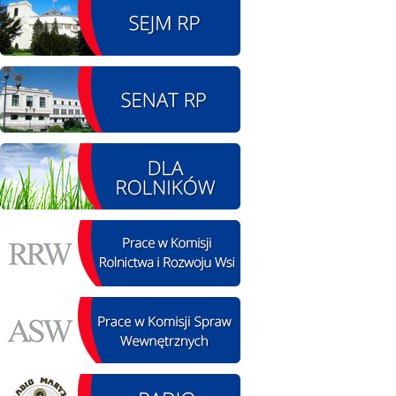
08.08.2026 r. - Piknik
SIERPIEŃ
integracyjny. Krępa
08
60 u Sołtysa
czytaj więcej
09.08.2026 r. -
SIERPIEŃ
Jubileusz OSP. Żerniki
09
czytaj więcej
11.08.2026 r. -
SIERPIEŃ
Popisanie unowy z
11
firmą Boenig. Łódź
czytaj więcej