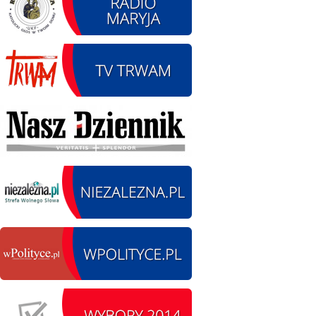
12.08.2026 r. -
SIERPIEŃ
Oddanie drogi.
12
Kiełbasy
czytaj więcej
13.09.2026 r. -Zlot
SIERPIEŃ
Pojazdów
13
zabytkowych. Wieluń
Ożarów
czytaj więcej
14.08.2026 r. - Dzień
SIERPIEŃ
Kiernozkiego Dzika.