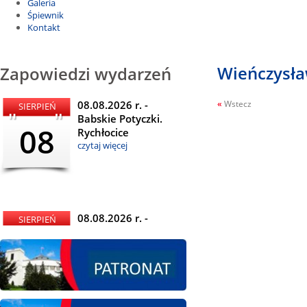
Galeria
Śpiewnik
Kontakt
Wieńczysła
Zapowiedzi wydarzeń
08.08.2026 r. -
«
Wstecz
SIERPIEŃ
Babskie Potyczki.
08
Rychłocice
czytaj więcej
08.08.2026 r. -
SIERPIEŃ
Dożynki i
08
Miętomania, Bielawy
czytaj więcej