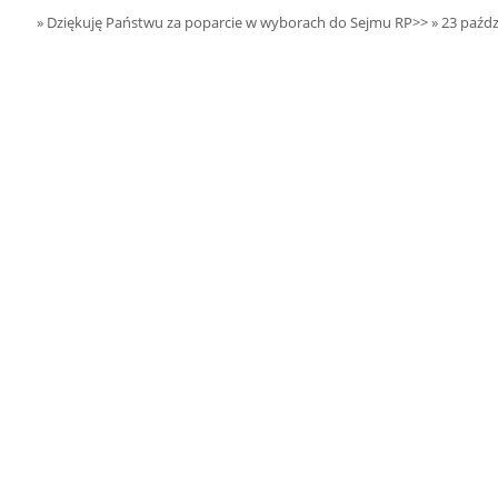
15.08.2026 r. -
SIERPIEŃ
» Dziękuję Państwu za poparcie w wyborach do Sejmu RP>>
» 23 paźdz
Oddanie budynku.
15
Wielgie
czytaj więcej
15.08.2026 r. -
SIERPIEŃ
Dożynki Parafialne.
15
Małyń
czytaj więcej
15.08.2026 r. -
SIERPIEŃ
ObchodyRocznicy
15
Bitwy Warszawskiej.
Plecka Dąbrowa
czytaj więcej