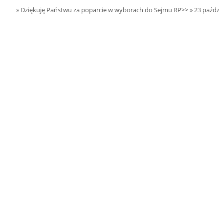
16.08.2026 r. -
SIERPIEŃ
» Dziękuję Państwu za poparcie w wyborach do Sejmu RP>>
» 23 paźdz
Ludowe rozpoczęcie
16
lata w Żernikach
czytaj więcej
22.08.2026 r. -
SIERPIEŃ
Jubileusz OSP.
22
Sokołów Kolonia
czytaj więcej
22.08.2026 r. -
SIERPIEŃ
Zawody Powiatowe.
22
Warta
czytaj więcej