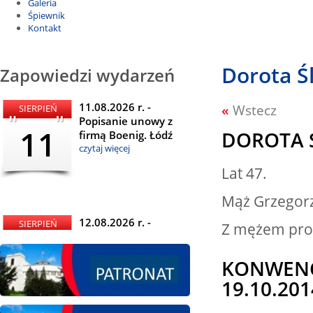
Galeria
Śpiewnik
Kontakt
Dorota Ś
Zapowiedzi wydarzeń
11.08.2026 r. -
«
Wstecz
SIERPIEŃ
Popisanie unowy z
11
DOROTA 
firmą Boenig. Łódź
czytaj więcej
Lat 47.
Mąż Grzegorz
12.08.2026 r. -
SIERPIEŃ
Z mężem prow
Oddanie drogi.
12
Kiełbasy
KONWENC
czytaj więcej
19.10.201