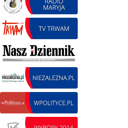
15.08.2026
SIERPIEŃ
Chrzanisko.
15
Siemkowice
czytaj więcej
15.08.2026 r. -
SIERPIEŃ
Oddanie budynku.
15
Wielgie
czytaj więcej
15.08.2026 r. -
SIERPIEŃ
Dożynki Parafialne.