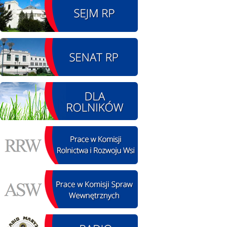
13.09.2026 r. -Zlot
SIERPIEŃ
Pojazdów
13
zabytkowych. Wieluń
Ożarów
czytaj więcej
14.08.2026 r. - Dzień
SIERPIEŃ
Kiernozkiego Dzika.
14
Kiernozia
czytaj więcej
15.08.2026 r. -Święto
SIERPIEŃ
Wojska Polskiego.
15
Łódź
czytaj więcej