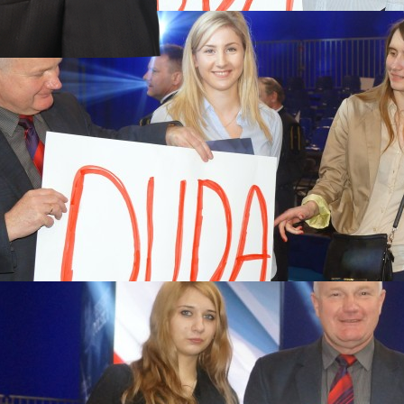
a 2017
rstwach
 MARSZE