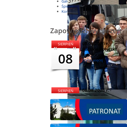
Galeria
Śpiewnik
Kontakt
Zapowiedzi wydarzeń
08.08.2026 r. -
SIERPIEŃ
Babskie Potyczki.
08
Rychłocice
czytaj więcej
08.08.2026 r. -
SIERPIEŃ
Dożynki i
08
Miętomania, Bielawy
czytaj więcej