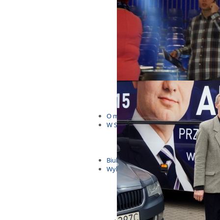
Budżet Obywatelski 2021
Dla dzieci i młodzieży
Msze, marsze i wiece
KOLONIE 2022
Wybory samorządowe 2018
Dożynki 2014
EUROWYBORY 2019
Debaty i spotkania 2016
Debaty i spotkania 2019
wybory
Kolonie Stegna 2020
Spotkanie w Bronowie
WYJAZDY
O mnie
W Sejmie
Patroni Roku 2016
Św. Jan Paweł II Patronem Roku
10.04.2014 - Czwarta Roczniica 
Biuletyny
Wybory
Wybory samorządowe
Wybory parlamentarne
Wybory do Parlamentu Europej
Wybory prezydenckie 2020
Wybory 2014