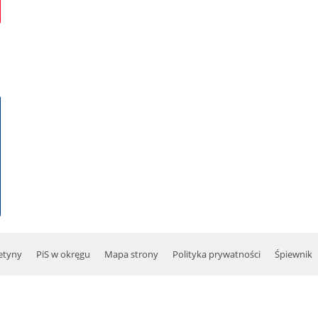
etyny
PiS w okręgu
Mapa strony
Polityka prywatności
Śpiewnik