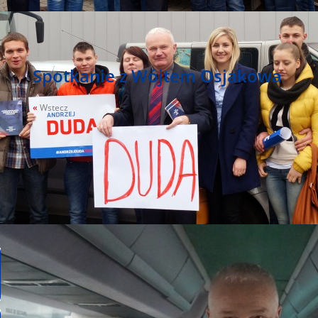
Spotkanie z Wójtem Osjakowa
«
Wstecz