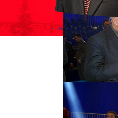
Aktualności
Zapowiedzi wydarzeń
KONKURSY 2020 - 2026
KOLONIE 2021 - 2026
Imprezy kulturalne - zaproszeni
Różne
Konkursy 2017/2018
KONKURSY 2016/2017
KONKURSY 2015/2016
Konkursy 2014/2015
Teatralne
Wizyty w Parlamencie i Ministe
Spotkania i debaty, PROTESTY,
Debaty i spotkania 2017
Konkursy 2014
Różne
Praca w kampanii
Imprezy różne
Sejmowe