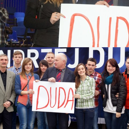
 2015
Katastrofy Smoleńskiej
skiego