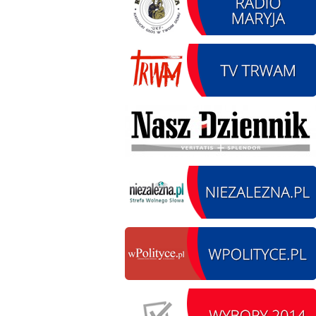
12.08.2026 r. -
SIERPIEŃ
Oddanie drogi.
12
Kiełbasy
czytaj więcej
13.09.2026 r. -Zlot
SIERPIEŃ
Pojazdów
13
zabytkowych. Wieluń
Ożarów
czytaj więcej
14.08.2026 r. - Dzień
SIERPIEŃ
Kiernozkiego Dzika.