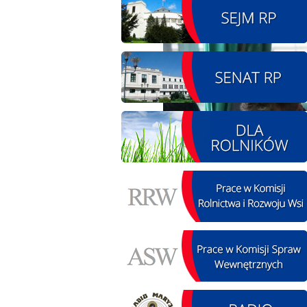
08.08.2026 r. - Piknik
SIERPIEŃ
integracyjny. Krępa
08
60 u Sołtysa
czytaj więcej
09.08.2026 r. -
SIERPIEŃ
Jubileusz OSP. Żerniki
09
czytaj więcej
11.08.2026 r. -
SIERPIEŃ
Popisanie unowy z
11
firmą Boenig. Łódź
czytaj więcej