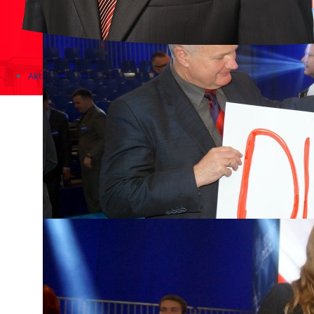
Aktualności
Zapowiedzi wydarzeń
KONKURSY 2020 - 2026
KOLONIE 2021 - 2026
Imprezy kulturalne - zaproszenia 2017
Różne
Konkursy 2017/2018
KONKURSY 2016/2017
KONKURSY 2015/2016
Konkursy 2014/2015
Teatralne
Wizyty w Parlamencie i Ministerstwach
Spotkania i debaty, PROTESTY, MARSZE
Debaty i spotkania 2017
Konkursy 2014
Różne
Praca w kampanii
Imprezy różne
Sejmowe