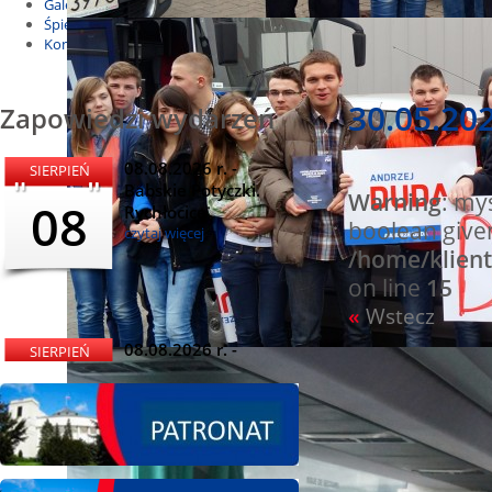
Galeria
Śpiewnik
Kontakt
30.05.202
Zapowiedzi wydarzeń
08.08.2026 r. -
SIERPIEŃ
Babskie Potyczki.
Warning
: my
08
Rychłocice
boolean give
czytaj więcej
/home/klient
on line
15
«
Wstecz
08.08.2026 r. -
SIERPIEŃ
Dożynki i
08
Miętomania, Bielawy
czytaj więcej