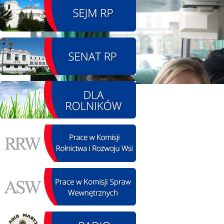
08.08.2026 r. - Piknik
SIERPIEŃ
integracyjny. Krępa
08
60 u Sołtysa
czytaj więcej
09.08.2026 r. -
SIERPIEŃ
Jubileusz OSP. Żerniki
09
czytaj więcej
12.08.2026 r. -
SIERPIEŃ
Oddanie drogi.
12
Kiełbasy
czytaj więcej