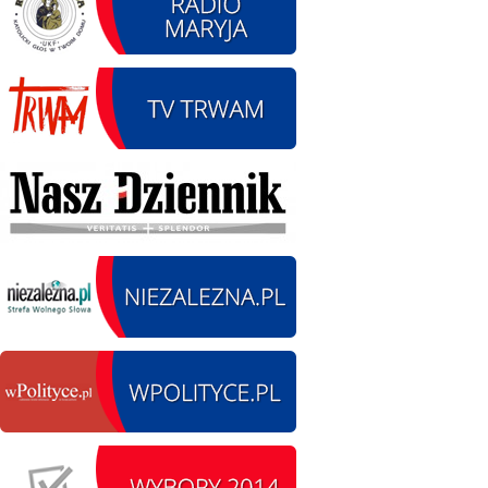
14.08.2026 r. - Dzień
SIERPIEŃ
Kiernozkiego Dzika.
14
Kiernozia
czytaj więcej
15.08.2026 r. -Święto
SIERPIEŃ
Wojska Polskiego.
15
Łódź
czytaj więcej
15.08.2026
SIERPIEŃ
Chrzanisko.