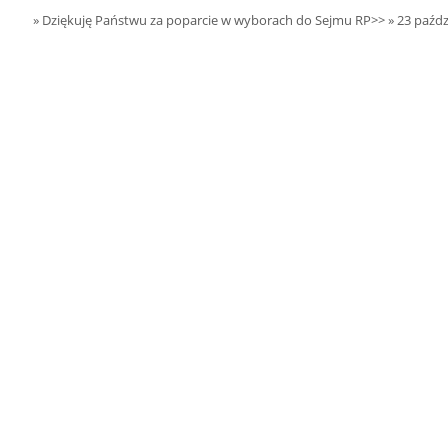
22.08.2026 r. -
SIERPIEŃ
» Dziękuję Państwu za poparcie w wyborach do Sejmu RP>>
» 23 paźdz
Jubileusz OSP.
22
Sokołów Kolonia
czytaj więcej
23.08.2026 r. -
SIERPIEŃ
Dożynki Gminne.
23
Błaszki
czytaj więcej
23.08.2026 r. -
SIERPIEŃ
Jubileusz OSP. Lipicze
23
czytaj więcej