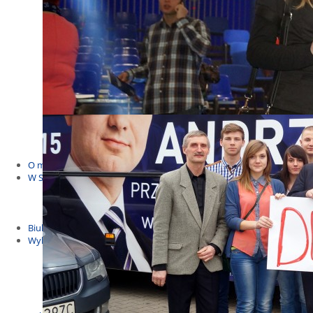
Budżet Obywatelski 2021
Dla dzieci i młodzieży
Msze, marsze i wiece
KOLONIE 2022
Wybory samorządowe 2018
Dożynki 2014
EUROWYBORY 2019
Debaty i spotkania 2016
Debaty i spotkania 2019
wybory
Kolonie Stegna 2020
Spotkanie w Bronowie
WYJAZDY
O mnie
W Sejmie
Patroni Roku 2016
Św. Jan Paweł II Patronem Roku 2015
10.04.2014 - Czwarta Roczniica Katastrofy Smoleńskiej
Biuletyny
Wybory
Wybory samorządowe
Wybory parlamentarne
Wybory do Parlamentu Europejskiego
Wybory prezydenckie 2020
Wybory 2014