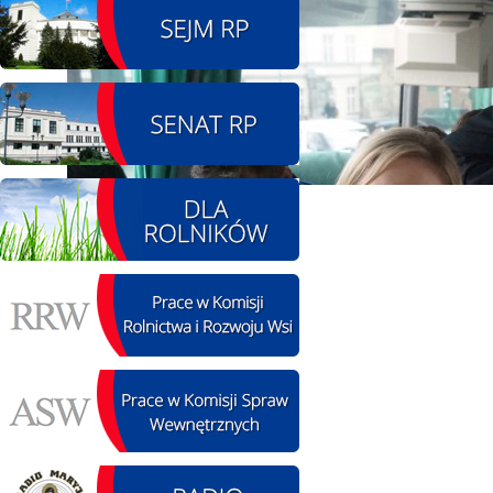
08.08.2026 r. - Piknik
SIERPIEŃ
integracyjny. Krępa
08
60 u Sołtysa
czytaj więcej
09.08.2026 r. -
SIERPIEŃ
Jubileusz OSP. Żerniki
09
czytaj więcej
11.08.2026 r. -
SIERPIEŃ
Popisanie unowy z
11
firmą Boenig. Łódź
czytaj więcej