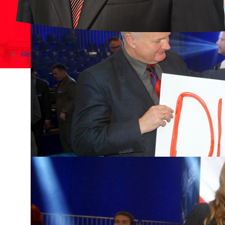
Aktualności
Zapowiedzi wydarzeń
KONKURSY 2020 - 2026
KOLONIE 2021 - 2026
Imprezy kulturalne - zaproszenia 2017
Różne
Konkursy 2017/2018
KONKURSY 2016/2017
KONKURSY 2015/2016
Konkursy 2014/2015
Teatralne
Wizyty w Parlamencie i Ministerstwach
Spotkania i debaty, PROTESTY, MARSZE
Debaty i spotkania 2017
Konkursy 2014
Różne
Praca w kampanii
Imprezy różne
Sejmowe