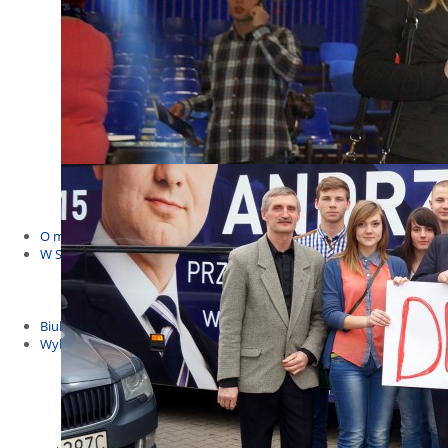
Budżet Obywatelski 2021
Dla dzieci i młodzieży
Msze, marsze i wiece
KOLONIE 2022
Wybory samorządowe 2018
Dożynki 2014
EUROWYBORY 2019
Debaty i spotkania 2016
Debaty i spotkania 2019
wybory
Kolonie Stegna 2020
Spotkanie w Bronowie
WYJAZDY
O mnie
W Sejmie
Patroni Roku 2016
Św. Jan Paweł II Patronem Roku 2015
10.04.2014 - Czwarta Roczniica Katastrofy Smoleńskiej
Biuletyny
Wybory
Wybory samorządowe
Wybory parlamentarne
Wybory do Parlamentu Europejskiego
Wybory prezydenckie 2020
Wybory 2014