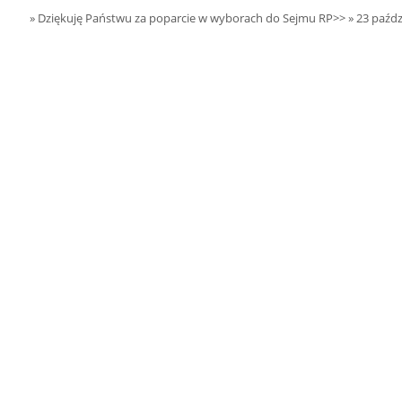
15.08.2026 r. -
SIERPIEŃ
» Dziękuję Państwu za poparcie w wyborach do Sejmu RP>>
» 23 paźdz
Oddanie budynku.
15
Wielgie
czytaj więcej
15.08.2026 r. -
SIERPIEŃ
Dożynki Parafialne.
15
Małyń
czytaj więcej
15.08.2026 r. -
SIERPIEŃ
ObchodyRocznicy
15
Bitwy Warszawskiej.
Plecka Dąbrowa
czytaj więcej