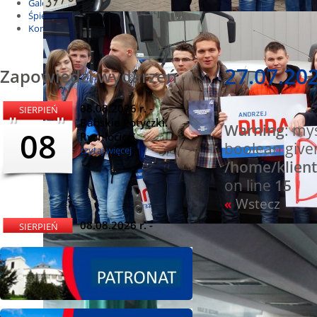
Galeria
Śpiewnik
Kontakt
27.07.202
Zapowiedzi wydarzeń
08.08.2026 r. -
SIERPIEŃ
Babskie Potyczki.
Warning
: my
08
Rychłocice
boolean give
czytaj więcej
/home/klient
on line
15
«
Wstecz
08.08.2026 r. -
SIERPIEŃ
Dożynki i
08
Miętomania, Bielawy
czytaj więcej