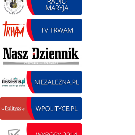
12.08.2026 r. -
SIERPIEŃ
Oddanie drogi.
12
Kiełbasy
czytaj więcej
13.09.2026 r. -Zlot
SIERPIEŃ
Pojazdów
13
zabytkowych. Wieluń
Ożarów
czytaj więcej
14.08.2026 r. - Dzień
SIERPIEŃ
Kiernozkiego Dzika.