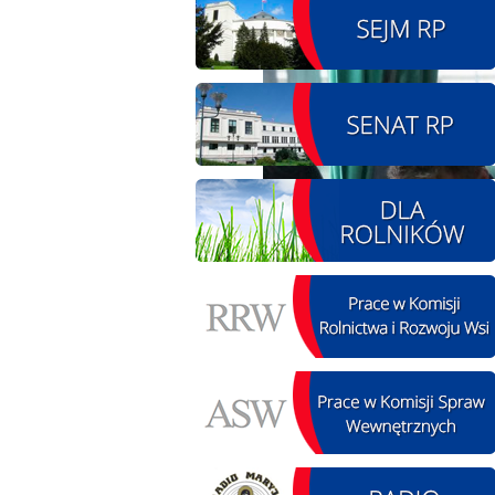
08.08.2026 r. - Piknik
SIERPIEŃ
integracyjny. Krępa
08
60 u Sołtysa
czytaj więcej
09.08.2026 r. -
SIERPIEŃ
Jubileusz OSP. Żerniki
09
czytaj więcej
11.08.2026 r. -
SIERPIEŃ
Popisanie unowy z
11
firmą Boenig. Łódź
czytaj więcej