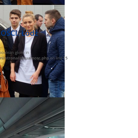
OŚCI. Łódź
boolean given in
ml/strona/aktualnosc.php
on line
15