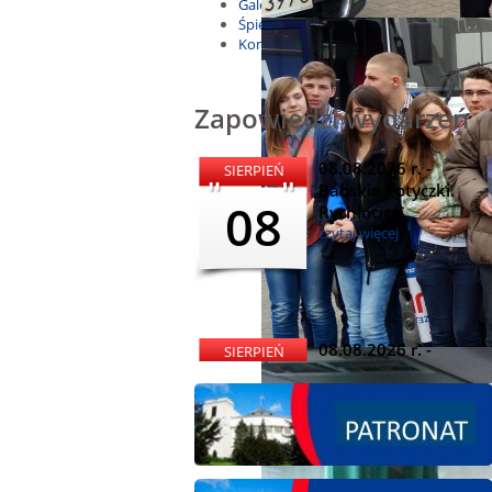
Galeria
Śpiewnik
Kontakt
Zapowiedzi wydarzeń
08.08.2026 r. -
SIERPIEŃ
Babskie Potyczki.
08
Rychłocice
czytaj więcej
08.08.2026 r. -
SIERPIEŃ
Dożynki i
08
Miętomania, Bielawy
czytaj więcej