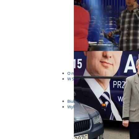
Budżet Obywatelski 2021
Dla dzieci i młodzieży
Msze, marsze i wiece
KOLONIE 2022
Wybory samorządowe 2018
Dożynki 2014
EUROWYBORY 2019
Debaty i spotkania 2016
Debaty i spotkania 2019
wybory
Kolonie Stegna 2020
Spotkanie w Bronowie
WYJAZDY
O mnie
W Sejmie
Patroni Roku 2016
Św. Jan Paweł II Patronem Roku
10.04.2014 - Czwarta Roczniica 
Biuletyny
Wybory
Wybory samorządowe
Wybory parlamentarne
Wybory do Parlamentu Europej
Wybory prezydenckie 2020
Wybory 2014