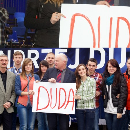
 2015
Katastrofy Smoleńskiej
skiego