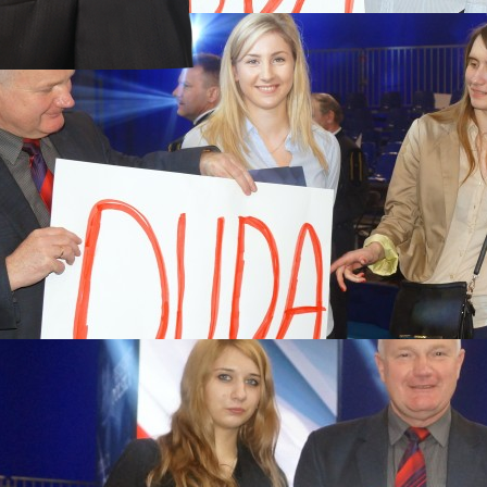
a 2017
rstwach
 MARSZE