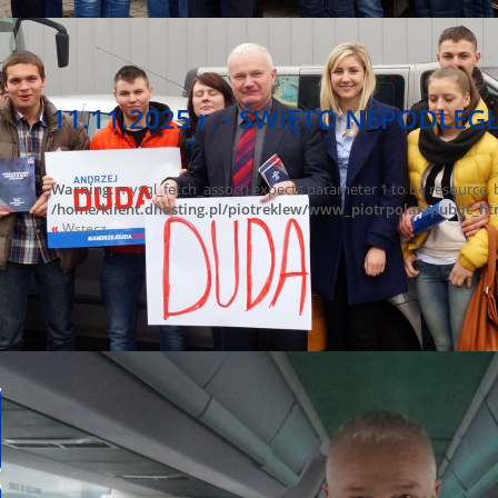
11.11.2025 r. - ŚWIĘTO NEPODLEGŁ
Warning
: mysql_fetch_assoc() expects parameter 1 to be resource, 
/home/klient.dhosting.pl/piotreklew/www_piotrpolak/public_ht
«
Wstecz