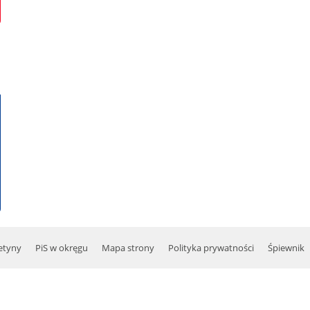
etyny
PiS w okręgu
Mapa strony
Polityka prywatności
Śpiewnik