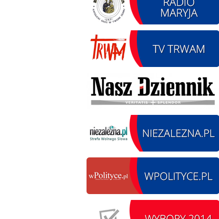
12.08.2026 r. -
SIERPIEŃ
Oddanie drogi.
12
Kiełbasy
czytaj więcej
13.09.2026 r. -Zlot
SIERPIEŃ
Pojazdów
13
zabytkowych. Wieluń
Ożarów
czytaj więcej
14.08.2026 r. - Dzień
SIERPIEŃ
Kiernozkiego Dzika.