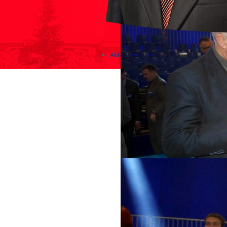
Aktualności
Zapowiedzi wydarzeń
KONKURSY 2020 - 2026
KOLONIE 2021 - 2026
Imprezy kulturalne - zaproszeni
Różne
Konkursy 2017/2018
KONKURSY 2016/2017
KONKURSY 2015/2016
Konkursy 2014/2015
Teatralne
Wizyty w Parlamencie i Ministe
Spotkania i debaty, PROTESTY,
Debaty i spotkania 2017
Konkursy 2014
Różne
Praca w kampanii
Imprezy różne
Sejmowe