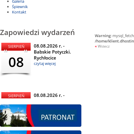
Galeria
Śpiewnik
Kontakt
Zapowiedzi wydarzeń
Warning
: mysql_fetch
/home/klient.dhosti
08.08.2026 r. -
SIERPIEŃ
«
Wstecz
Babskie Potyczki.
08
Rychłocice
czytaj więcej
08.08.2026 r. -
SIERPIEŃ
Dożynki i
08
Miętomania, Bielawy
czytaj więcej