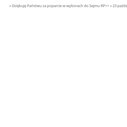
15.08.2026 r. -
SIERPIEŃ
» Dziękuję Państwu za poparcie w wyborach do Sejmu RP>>
» 23 paźdz
Oddanie budynku.
15
Wielgie
czytaj więcej
15.08.2026 r. -
SIERPIEŃ
Dożynki Parafialne.
15
Małyń
czytaj więcej
15.08.2026 r. -
SIERPIEŃ
ObchodyRocznicy
15
Bitwy Warszawskiej.
Plecka Dąbrowa
czytaj więcej