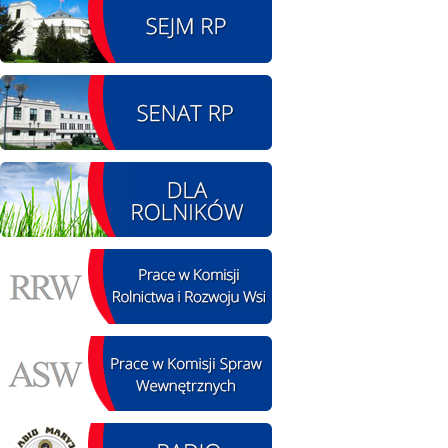
08.08.2026 r. - Piknik
SIERPIEŃ
integracyjny. Krępa
08
60 u Sołtysa
czytaj więcej
09.08.2026 r. -
SIERPIEŃ
Jubileusz OSP. Żerniki
09
czytaj więcej
11.08.2026 r. -
SIERPIEŃ
Popisanie unowy z
11
firmą Boenig. Łódź
czytaj więcej