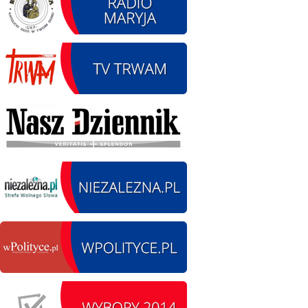
12.08.2026 r. -
SIERPIEŃ
Oddanie drogi.
12
Kiełbasy
czytaj więcej
13.09.2026 r. -Zlot
SIERPIEŃ
Pojazdów
13
zabytkowych. Wieluń
Ożarów
czytaj więcej
14.08.2026 r. - Dzień
SIERPIEŃ
Kiernozkiego Dzika.